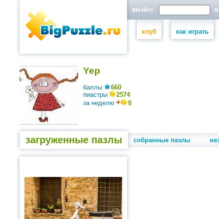
емэйл:
па
клуб
как играть
Yep
баллы
660
пиастры
2574
за неделю
0
загруженные пазлы
собранные пазлы
не