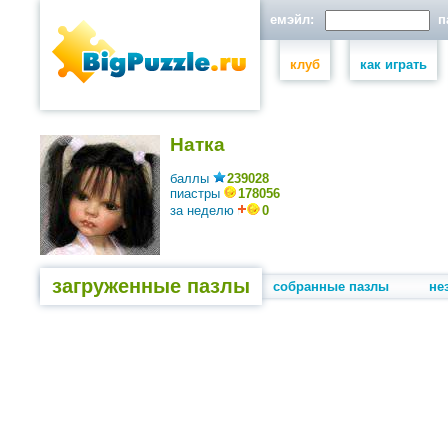
емэйл:
па
клуб
как играть
Натка
баллы
239028
пиастры
178056
за неделю
0
загруженные пазлы
собранные пазлы
не