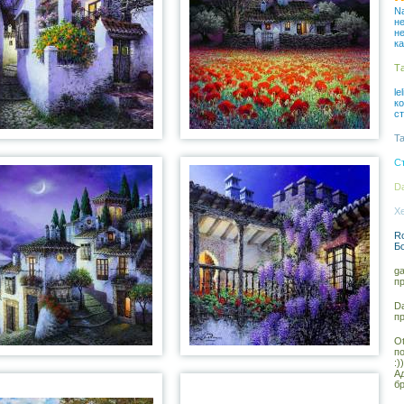
Na
не
н
ка
Та
le
к
с
Ta
С
Da
Xe
Ro
Б
ga
п
Da
п
Ot
п
:))
А
бр