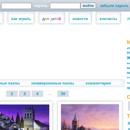
пароль:
забыли пароль
как играть
д
л
я
д
е
т
е
й
новости
контакты
П
а
в
к
н
п
п
ные пазлы
незавершенные пазлы
комментарии
т
ц
2
3
4
...
30
Т
N
А