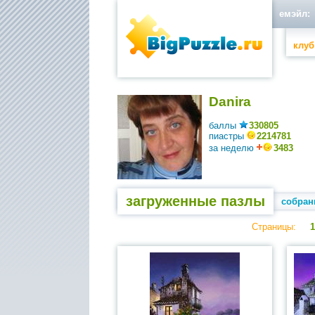
емэйл:
клуб
Danira
баллы
330805
пиастры
2214781
за неделю
3483
загруженные пазлы
собран
Страницы:
1