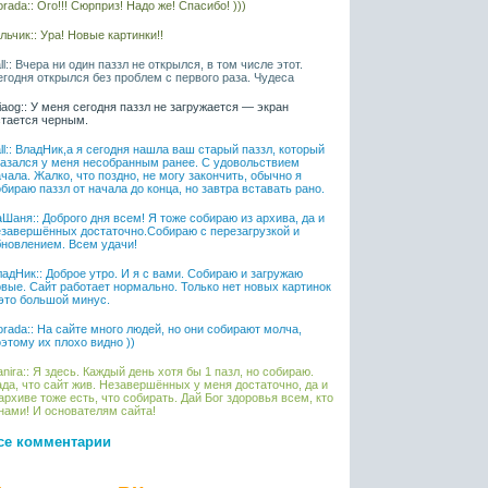
rada:: Ого!!! Сюрприз! Надо же! Спасибо! )))
ьчик:: Ура! Новые картинки!!
ll:: Вчера ни один паззл не открылся, в том числе этот.
егодня открылся без проблем с первого раза. Чудеса
liaog:: У меня сегодня паззл не загружается — экран
стается черным.
ll:: ВладНик,а я сегодня нашла ваш старый паззл, который
казался у меня несобранным ранее. С удовольствием
чала. Жалко, что поздно, не могу закончить, обычно я
бираю паззл от начала до конца, но завтра вставать рано.
Шаня:: Доброго дня всем! Я тоже собираю из архива, да и
езавершённых достаточно.Собираю с перезагрузкой и
бновлением. Всем удачи!
адНик:: Доброе утро. И я с вами. Собираю и загружаю
овые. Сайт работает нормально. Только нет новых картинок
 это большой минус.
rada:: На сайте много людей, но они собирают молча,
этому их плохо видно ))
nira:: Я здесь. Каждый день хотя бы 1 пазл, но собираю.
да, что сайт жив. Незавершённых у меня достаточно, да и
архиве тоже есть, что собирать. Дай Бог здоровья всем, кто
нами! И основателям сайта!
се комментарии