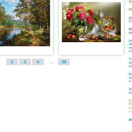
No
Юл
ga
С
le
о
ga
о
на
со
Та
2
3
4
...
30
н
о
Вл
н
и
No
по
Da
Ра
в 
с 
в