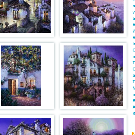
n
v
b
A
И
i
O
Т
С
S
T
N
i
В
A