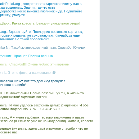
dinR:: leliaog , конкретно эта картинка висит у вас в
завершенных. Значит, где -то есть
едоработка,несостыковка пазлинок и др. Подвигайте
ртинку, увидите
Шаня:: Какая красота! Байкал - уникальное озеро!
liaog:: Здравствуйте! Последние несколько картинок,
оторые я решила, не сохраняются. Кто-нибудь еще
талкивался с такой проблемой?
tka N:: Такой жизнерадостный пазл. Спасибо, Юльчик.
транник:: Красная Поляна осенью
nira:: Спасибо!!!! Очень люблю эти картины.
nni:: Это не фото, а нарисовано ИИ.
mashka-New:: Вот это даа! Лед тронулся!
ольшое спасибо!
ll:: Не может быть! Новые паззлы!!! ух ты, а жизнь-то
родолжается! Админам поклон
nira:: И мне удалось загрузить целых 2 картинки. И обе
рошли модерацию. УРА!!!! СПАСИБО!!!
rava:: А у меня вдобавок тестово загруженный паззл
озеленел (в смысле уже не на модерации). Живём, коллеги
дминам (ну или владельцам) огромное спасибо - что не
осаете нас!