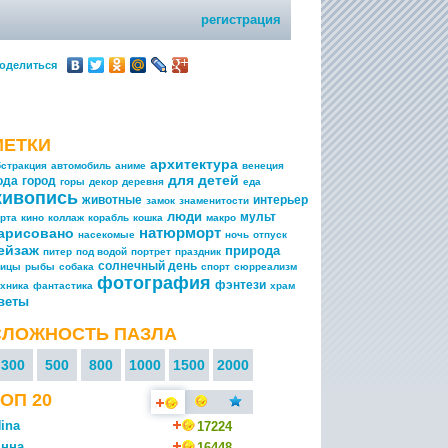
регистрация
оделиться
МЕТКИ
архитектура
бстракция
автомобиль
аниме
венеция
для детей
ода
город
горы
декор
деревня
еда
живопись
животные
интерьер
замок
знаменитости
люди
мульт
арта
кино
коллаж
корабль
кошка
макро
натюрморт
арисовано
насекомые
ночь
отпуск
ейзаж
природа
питер
под водой
портрет
праздник
солнечный день
тицы
рыбы
собака
спорт
сюрреализм
фотография
фэнтези
ехника
фантастика
храм
веты
СЛОЖНОСТЬ ПАЗЛА
300
500
800
1000
1500
2000
ОП 20
ina
17224
нна
16448