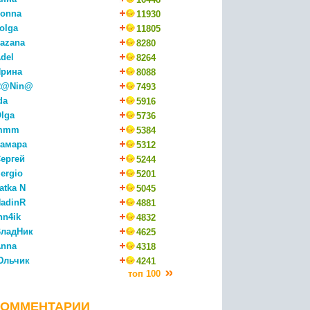
onna
11930
olga
11805
azana
8280
del
8264
рина
8088
R@Nin@
7493
da
5916
lga
5736
mmm
5384
амара
5312
ергей
5244
ergio
5201
atka N
5045
adinR
4881
nn4ik
4832
ладНик
4625
nna
4318
Юльчик
4241
топ 100
КОММЕНТАРИИ