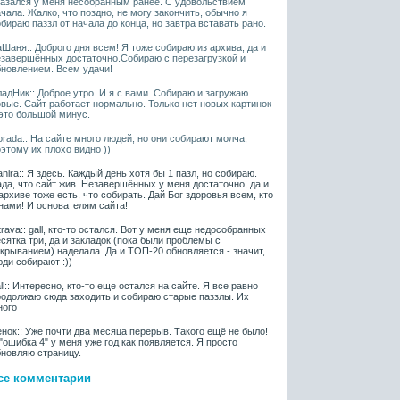
казался у меня несобранным ранее. С удовольствием
чала. Жалко, что поздно, не могу закончить, обычно я
бираю паззл от начала до конца, но завтра вставать рано.
Шаня:: Доброго дня всем! Я тоже собираю из архива, да и
езавершённых достаточно.Собираю с перезагрузкой и
бновлением. Всем удачи!
адНик:: Доброе утро. И я с вами. Собираю и загружаю
овые. Сайт работает нормально. Только нет новых картинок
 это большой минус.
rada:: На сайте много людей, но они собирают молча,
этому их плохо видно ))
nira:: Я здесь. Каждый день хотя бы 1 пазл, но собираю.
да, что сайт жив. Незавершённых у меня достаточно, да и
архиве тоже есть, что собирать. Дай Бог здоровья всем, кто
нами! И основателям сайта!
rava:: gall, кто-то остался. Вот у меня еще недособранных
сятка три, да и закладок (пока были проблемы с
крыванием) наделала. Да и ТОП-20 обновляется - значит,
ди собирают :))
ll:: Интересно, кто-то еще остался на сайте. Я все равно
родолжаю сюда заходить и собираю старые паззлы. Их
ного
нок:: Уже почти два месяца перерыв. Такого ещё не было!
"ошибка 4" у меня уже год как появляется. Я просто
бновляю страницу.
се комментарии