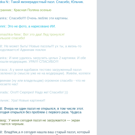
tka N:: Такой жизнерадостный пазл. Спасибо, Юльчик.
транник:: Красная Поляна осенью
nira:: Спасибо!!!! Очень люблю эти картины.
nni:: Это не фото, а нарисовано ИИ.
mashka-New:: Вот это даа! Лед тронулся!
ольшое спасибо!
ll:: Не может быть! Новые паззлы!!! ух ты, а жизнь-то
родолжается! Админам поклон
nira:: И мне удалось загрузить целых 2 картинки. И обе
рошли модерацию. УРА!!!! СПАСИБО!!!
rava:: А у меня вдобавок тестово загруженный паззл
озеленел (в смысле уже не на модерации). Живём, коллеги
дминам (ну или владельцам) огромное спасибо - что не
осаете нас!
rada:: Ого!!! Сюрприз! Надо же! Спасибо! )))
ьчик:: Ура! Новые картинки!!
ll:: Вчера ни один паззл не открылся, в том числе этот.
егодня открылся без проблем с первого раза. Чудеса
liaog:: У меня сегодня паззл не загружается — экран
стается черным.
ll:: ВладНик,а я сегодня нашла ваш старый паззл, который