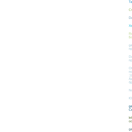
Ta
С
Da
Xe
Ro
Б
ga
п
Da
п
Ot
п
:))
А
бр
No
Юл
ga
С
le
о
ga