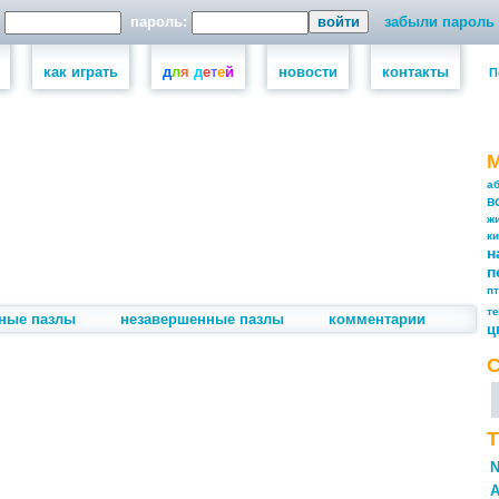
пароль:
забыли пароль
как играть
д
л
я
д
е
т
е
й
новости
контакты
П
а
в
ж
к
н
п
п
т
ные пазлы
незавершенные пазлы
комментарии
ц
Т
N
А