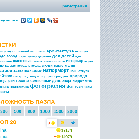
регистрация
оделиться
МЕТКИ
архитектура
бстракция
автомобиль
аниме
венеция
для детей
ода
город
горы
декор
деревня
еда
животные
интерьер
ивопись
замок
знаменитости
карта
люди
мульт
ино
коллаж
корабль
кошка
макро
натюрморт
арисовано
насекомые
ночь
отпуск
ейзаж
природа
питер
под водой
портрет
праздник
солнечный день
тицы
рыбы
собака
спорт
сюрреализм
фотография
фэнтези
ехника
фантастика
храм
веты
СЛОЖНОСТЬ ПАЗЛА
300
500
800
1000
1500
2000
ОП 20
ina
17174
нна
14979