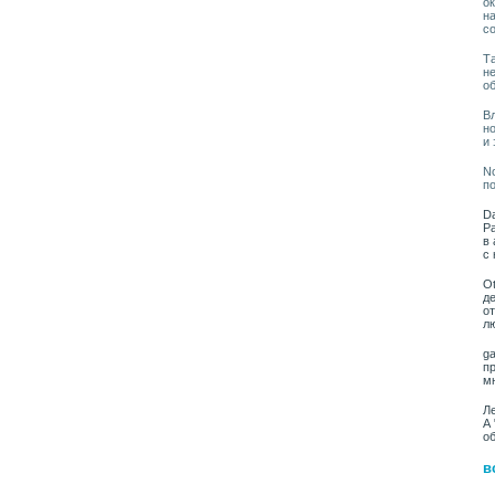
о
на
со
Та
н
о
Вл
н
и
No
по
Da
Ра
в 
с 
Ot
де
от
лю
ga
п
м
Ле
А 
о
в