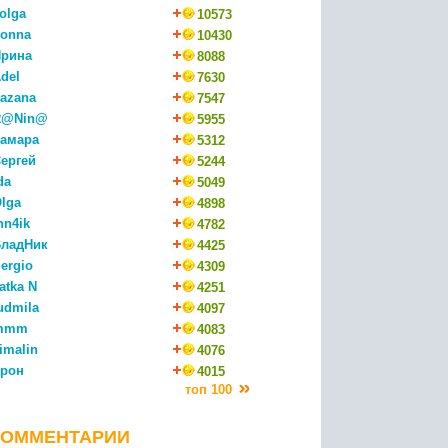
olga
10573
onna
10430
рина
8088
del
7630
azana
7547
R@Nin@
5955
амара
5312
ергей
5244
da
5049
lga
4898
nn4ik
4782
ладНик
4425
ergio
4309
atka N
4251
udmila
4097
mmm
4083
imalin
4076
рон
4015
топ 100
КОММЕНТАРИИ