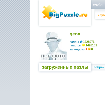
емэйл:
клуб
gena
баллы
1928076
пиастры
1426131
за неделю
0
загруженные пазлы
собран