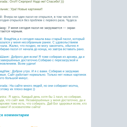
rada:: Ого!!! Сюрприз! Надо же! Спасибо! )))
ьчик:: Ура! Новые картинки!!
ll:: Вчера ни один паззл не открылся, в том числе этот.
егодня открылся без проблем с первого раза. Чудеса
liaog:: У меня сегодня паззл не загружается — экран
стается черным.
ll:: ВладНик,а я сегодня нашла ваш старый паззл, который
казался у меня несобранным ранее. С удовольствием
чала. Жалко, что поздно, не могу закончить, обычно я
бираю паззл от начала до конца, но завтра вставать рано.
Шаня:: Доброго дня всем! Я тоже собираю из архива, да и
езавершённых достаточно.Собираю с перезагрузкой и
бновлением. Всем удачи!
адНик:: Доброе утро. И я с вами. Собираю и загружаю
овые. Сайт работает нормально. Только нет новых картинок
 это большой минус.
rada:: На сайте много людей, но они собирают молча,
этому их плохо видно ))
nira:: Я здесь. Каждый день хотя бы 1 пазл, но собираю.
да, что сайт жив. Незавершённых у меня достаточно, да и
архиве тоже есть, что собирать. Дай Бог здоровья всем, кто
нами! И основателям сайта!
се комментарии