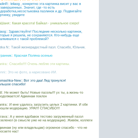
dinR:: leliaog , конкретно эта картинка висит у вас в
завершенных. Значит, где -то есть
едоработка,несостыковка пазлинок и др. Подвигайте
ртинку, увидите
Шаня:: Какая красота! Байкал - уникальное озеро!
liaog:: Здравствуйте! Последние несколько картинок,
оторые я решила, не сохраняются. Кто-нибудь еще
талкивался с такой проблемой?
tka N:: Такой жизнерадостный пазл. Спасибо, Юльчик.
транник:: Красная Поляна осенью
nira:: Спасибо!!!! Очень люблю эти картины.
nni:: Это не фото, а нарисовано ИИ.
mashka-New:: Вот это даа! Лед тронулся!
ольшое спасибо!
ll:: Не может быть! Новые паззлы!!! ух ты, а жизнь-то
родолжается! Админам поклон
nira:: И мне удалось загрузить целых 2 картинки. И обе
рошли модерацию. УРА!!!! СПАСИБО!!!
rava:: А у меня вдобавок тестово загруженный паззл
озеленел (в смысле уже не на модерации). Живём, коллеги
дминам (ну или владельцам) огромное спасибо - что не
осаете нас!