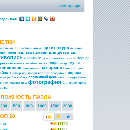
регистрация
оделиться
МЕТКИ
архитектура
бстракция
автомобиль
аниме
венеция
для детей
ода
город
горы
декор
деревня
еда
живопись
животные
интерьер
замок
знаменитости
люди
мульт
арта
кино
коллаж
корабль
кошка
макро
натюрморт
арисовано
насекомые
ночь
отпуск
ейзаж
природа
питер
под водой
портрет
праздник
солнечный день
тицы
рыбы
собака
спорт
сюрреализм
фотография
фэнтези
ехника
фантастика
храм
веты
СЛОЖНОСТЬ ПАЗЛА
300
500
800
1000
1500
2000
ОП 20
ina
17720
нна
16044