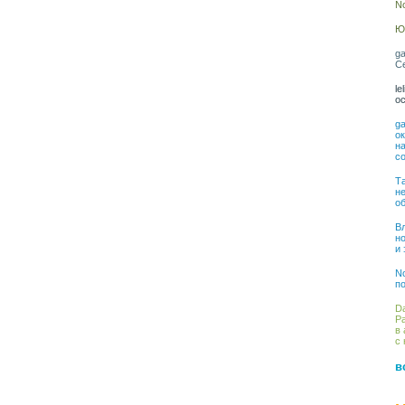
No
Юл
ga
С
le
о
ga
о
на
со
Та
н
о
Вл
н
и
No
по
Da
Ра
в 
с 
в