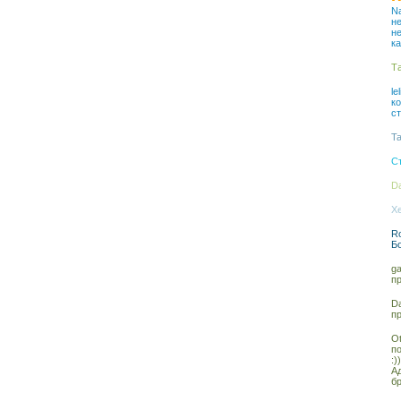
Na
не
н
ка
Та
le
к
с
Ta
С
Da
Xe
Ro
Б
ga
п
Da
п
Ot
п
:))
А
бр