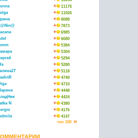
onna
11176
olga
11026
рина
8088
R@Nin@
7873
azana
6985
del
6680
mmm
5384
амара
5304
ергей
5294
da
5280
алина27
5118
adinR
4740
lga
4710
Марина
4448
ладНик
4424
atka N
4380
ergio
4176
udmila
4147
топ 100
КОММЕНТАРИИ