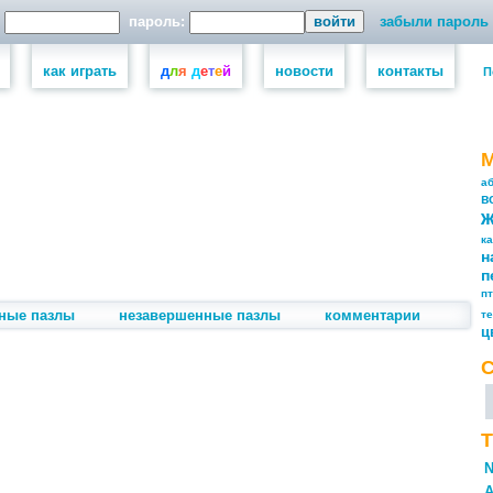
пароль:
забыли пароль
как играть
д
л
я
д
е
т
е
й
новости
контакты
П
а
в
к
н
п
п
ные пазлы
незавершенные пазлы
комментарии
т
ц
Т
N
А