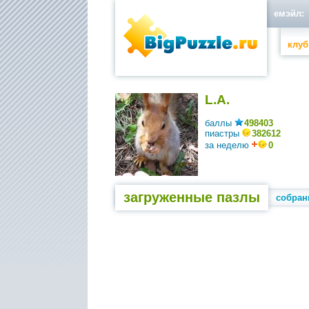
емэйл:
клуб
L.A.
баллы
498403
пиастры
382612
за неделю
0
загруженные пазлы
собран