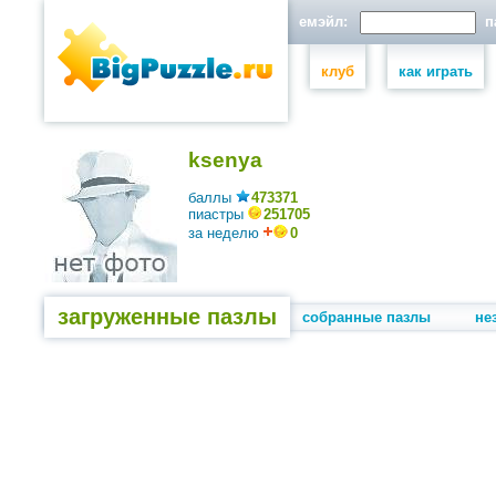
емэйл:
па
клуб
как играть
ksenya
баллы
473371
пиастры
251705
за неделю
0
загруженные пазлы
собранные пазлы
не