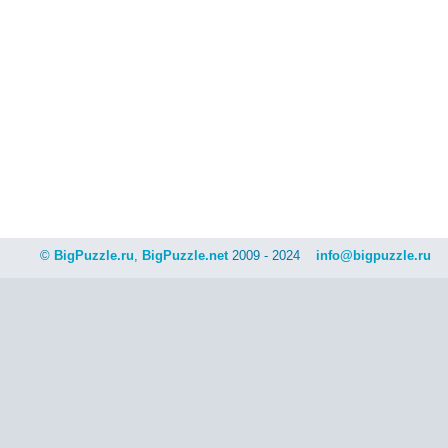
©
BigPuzzle.ru
,
BigPuzzle.net
2009 - 2024
info@bigpuzzle.ru