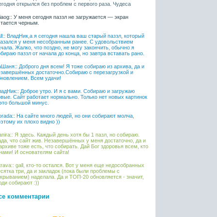
егодня открылся без проблем с первого раза. Чудеса
liaog:: У меня сегодня паззл не загружается — экран
стается черным.
ll:: ВладНик,а я сегодня нашла ваш старый паззл, который
казался у меня несобранным ранее. С удовольствием
чала. Жалко, что поздно, не могу закончить, обычно я
бираю паззл от начала до конца, но завтра вставать рано.
Шаня:: Доброго дня всем! Я тоже собираю из архива, да и
езавершённых достаточно.Собираю с перезагрузкой и
бновлением. Всем удачи!
адНик:: Доброе утро. И я с вами. Собираю и загружаю
овые. Сайт работает нормально. Только нет новых картинок
 это большой минус.
rada:: На сайте много людей, но они собирают молча,
этому их плохо видно ))
nira:: Я здесь. Каждый день хотя бы 1 пазл, но собираю.
да, что сайт жив. Незавершённых у меня достаточно, да и
архиве тоже есть, что собирать. Дай Бог здоровья всем, кто
нами! И основателям сайта!
rava:: gall, кто-то остался. Вот у меня еще недособранных
сятка три, да и закладок (пока были проблемы с
крыванием) наделала. Да и ТОП-20 обновляется - значит,
ди собирают :))
се комментарии