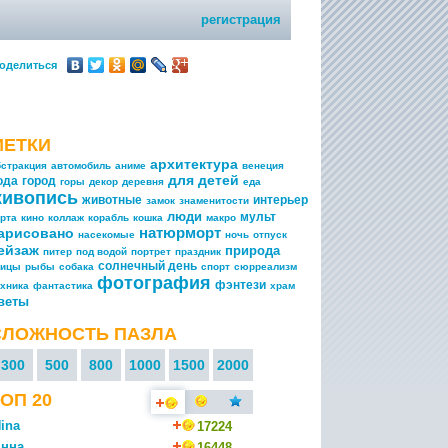
регистрация
оделиться
МЕТКИ
архитектура
бстракция
автомобиль
аниме
венеция
для детей
ода
город
горы
декор
деревня
еда
живопись
животные
интерьер
замок
знаменитости
люди
мульт
арта
кино
коллаж
корабль
кошка
макро
натюрморт
арисовано
насекомые
ночь
отпуск
ейзаж
природа
питер
под водой
портрет
праздник
солнечный день
тицы
рыбы
собака
спорт
сюрреализм
фотография
фэнтези
ехника
фантастика
храм
веты
СЛОЖНОСТЬ ПАЗЛА
300
500
800
1000
1500
2000
ОП 20
ina
17224
нна
16448