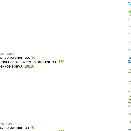
Та
le
к
с
Ta
С
Da
Xe
26 - 22:52
ество элементов:
96
Ro
мальное количество элементов:
150
Б
ченное время:
24:20
ga
п
Da
п
Ot
п
:))
А
бр
No
Юл
26 - 00:40
ество элементов:
40
ga