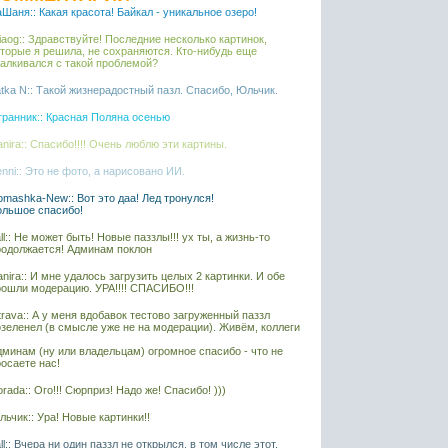
Шаня:: Какая красота! Байкал - уникальное озеро!
liaog:: Здравствуйте! Последние несколько картинок,
оторые я решила, не сохраняются. Кто-нибудь еще
талкивался с такой проблемой?
tka N:: Такой жизнерадостный пазл. Спасибо, Юльчик.
транник:: Красная Поляна осенью
nira:: Спасибо!!!! Очень люблю эти картины.
nni:: Это не фото, а нарисовано ИИ.
mashka-New:: Вот это даа! Лед тронулся!
ольшое спасибо!
ll:: Не может быть! Новые паззлы!!! ух ты, а жизнь-то
родолжается! Админам поклон
nira:: И мне удалось загрузить целых 2 картинки. И обе
рошли модерацию. УРА!!!! СПАСИБО!!!
rava:: А у меня вдобавок тестово загруженный паззл
озеленел (в смысле уже не на модерации). Живём, коллеги
дминам (ну или владельцам) огромное спасибо - что не
осаете нас!
rada:: Ого!!! Сюрприз! Надо же! Спасибо! )))
ьчик:: Ура! Новые картинки!!
ll:: Вчера ни один паззл не открылся, в том числе этот.