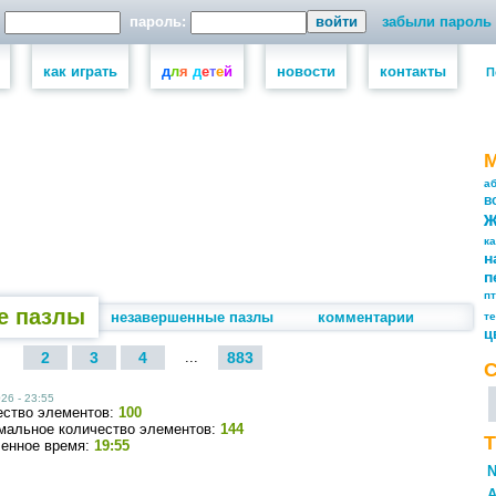
пароль:
забыли пароль
как играть
д
л
я
д
е
т
е
й
новости
контакты
П
а
в
к
н
п
п
е пазлы
незавершенные пазлы
комментарии
т
ц
2
3
4
...
883
26 - 23:55
ество элементов:
100
мальное количество элементов:
144
Т
ченное время:
19:55
N
А