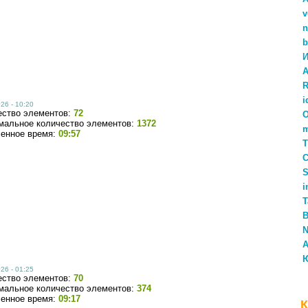
v
n
b
И
A
i
26 - 10:20
ество элементов:
72
O
мальное количество элементов:
1372
ченное время:
09:57
Т
С
S
i
T
В
N
A
26 - 01:25
ество элементов:
70
мальное количество элементов:
374
ченное время:
09:17