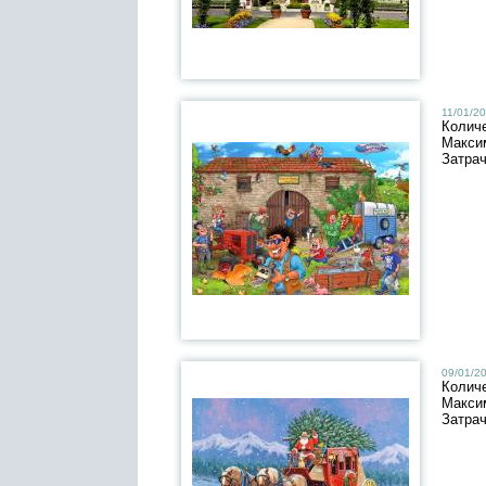
11/01/20
Колич
Макси
Затра
09/01/20
Колич
Макси
Затра