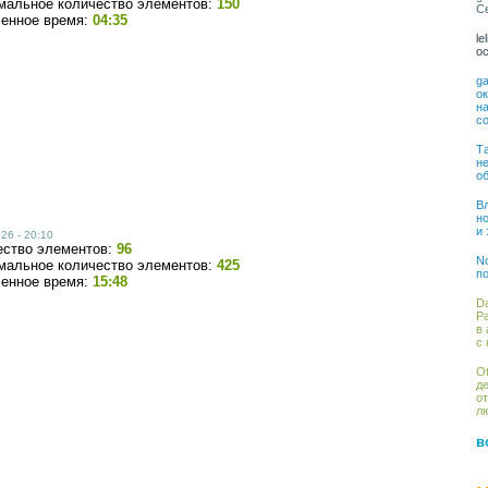
мальное количество элементов:
150
С
ченное время:
04:35
le
о
ga
о
на
со
Та
н
о
Вл
н
и
26 - 20:10
ество элементов:
96
No
мальное количество элементов:
425
по
ченное время:
15:48
Da
Ра
в 
с 
Ot
де
от
лю
в