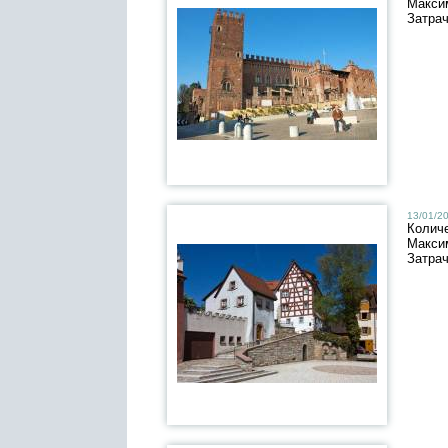
Макси
Затра
13/01/20
Колич
Макси
Затра