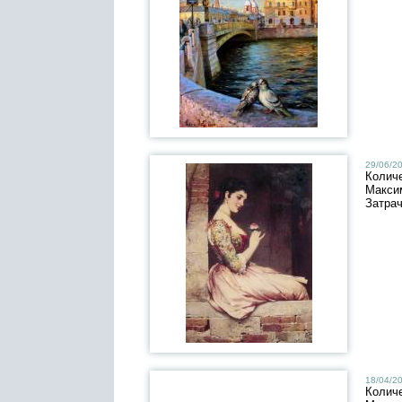
29/06/20
Колич
Макси
Затра
18/04/20
Колич