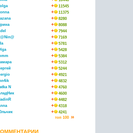
olga
11545
onna
11375
azana
8280
рина
8088
del
7944
R@Nin@
7169
da
5781
lga
5428
mmm
5384
амара
5312
ергей
5244
ergio
4921
nn4ik
4832
atka N
4760
ладНик
4600
adinR
4482
nna
4318
Юльчик
4241
топ 100
КОММЕНТАРИИ