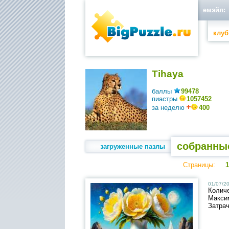
емэйл:
клуб
Tihaya
баллы
99478
пиастры
1057452
за неделю
400
собранны
загруженные пазлы
Страницы:
1
01/07/20
Колич
Макси
Затра