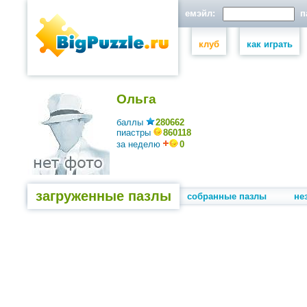
емэйл:
па
клуб
как играть
Ольга
баллы
280662
пиастры
860118
за неделю
0
загруженные пазлы
собранные пазлы
не