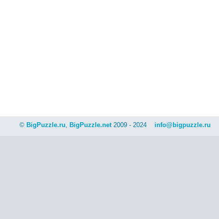
©
BigPuzzle.ru
,
BigPuzzle.net
2009 - 2024
info@bigpuzzle.ru