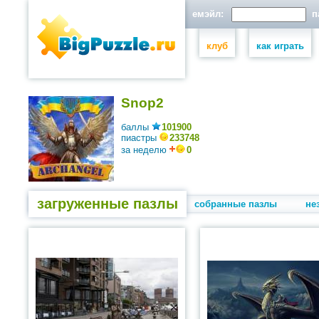
емэйл:
па
клуб
как играть
Snop2
баллы
101900
пиастры
233748
за неделю
0
загруженные пазлы
собранные пазлы
не