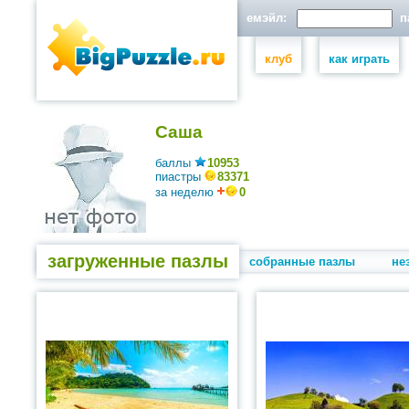
емэйл:
па
клуб
как играть
Саша
баллы
10953
пиастры
83371
за неделю
0
загруженные пазлы
собранные пазлы
не