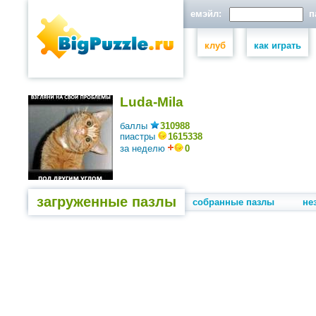
емэйл:
па
клуб
как играть
Luda-Mila
баллы
310988
пиастры
1615338
за неделю
0
загруженные пазлы
собранные пазлы
не