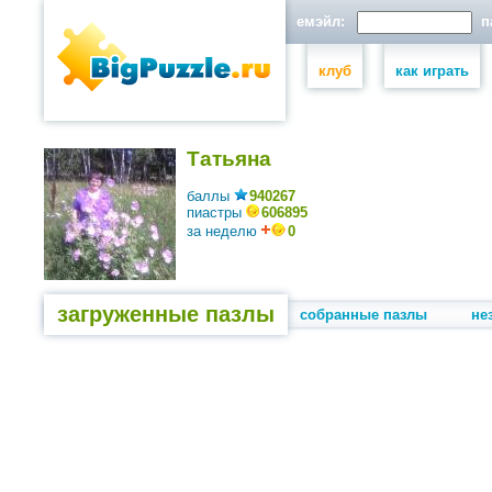
емэйл:
па
клуб
как играть
Татьяна
баллы
940267
пиастры
606895
за неделю
0
загруженные пазлы
собранные пазлы
не