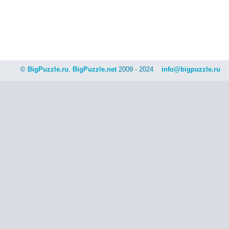
©
BigPuzzle.ru
,
BigPuzzle.net
2009 - 2024
info@bigpuzzle.ru