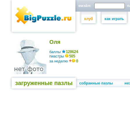
емэйл:
па
клуб
как играть
Оля
баллы
128624
пиастры
505
за неделю
0
загруженные пазлы
собранные пазлы
не