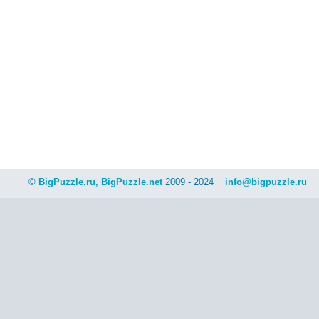
©
BigPuzzle.ru
,
BigPuzzle.net
2009 - 2024
info@bigpuzzle.ru