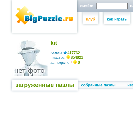
емэйл:
па
клуб
как играть
kit
баллы
417762
пиастры
854921
за неделю
0
загруженные пазлы
собранные пазлы
не