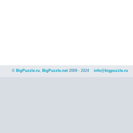
©
BigPuzzle.ru
,
BigPuzzle.net
2009 - 2024
info@bigpuzzle.ru