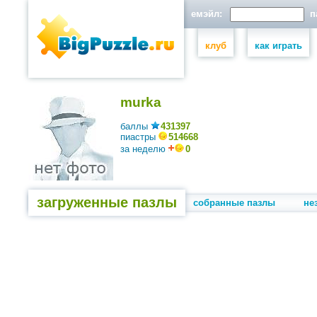
емэйл:
па
клуб
как играть
murka
баллы
431397
пиастры
514668
за неделю
0
загруженные пазлы
собранные пазлы
не