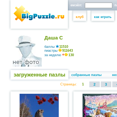
емэйл:
па
клуб
как играть
Даша С
баллы
11510
пиастры
911643
за неделю
130
загруженные пазлы
собранные пазлы
не
Страницы:
1
2
3