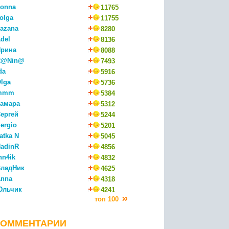
onna
11765
olga
11755
azana
8280
del
8136
рина
8088
R@Nin@
7493
da
5916
lga
5736
mmm
5384
амара
5312
ергей
5244
ergio
5201
atka N
5045
adinR
4856
nn4ik
4832
ладНик
4625
nna
4318
Юльчик
4241
топ 100
КОММЕНТАРИИ