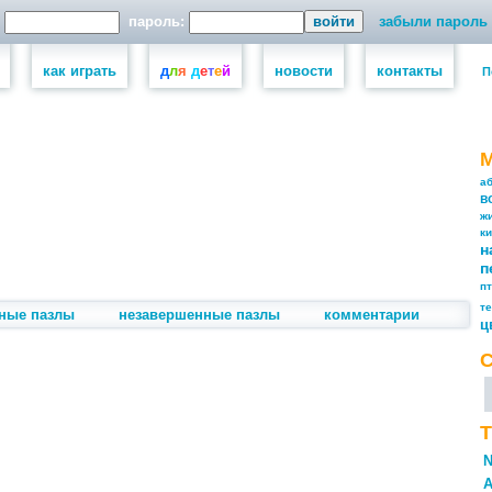
пароль:
забыли пароль
как играть
д
л
я
д
е
т
е
й
новости
контакты
П
а
в
ж
к
н
п
п
т
ные пазлы
незавершенные пазлы
комментарии
ц
Т
N
А