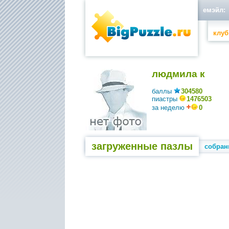
емэйл:
клуб
людмила к
баллы
304580
пиастры
1476503
за неделю
0
загруженные пазлы
собран