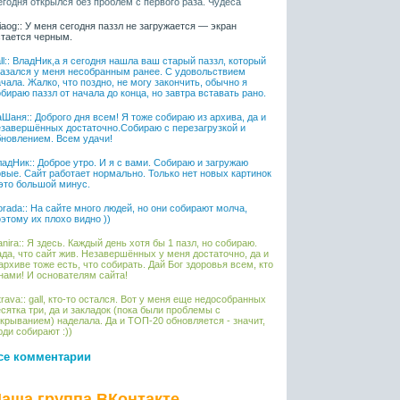
егодня открылся без проблем с первого раза. Чудеса
liaog:: У меня сегодня паззл не загружается — экран
стается черным.
ll:: ВладНик,а я сегодня нашла ваш старый паззл, который
казался у меня несобранным ранее. С удовольствием
чала. Жалко, что поздно, не могу закончить, обычно я
бираю паззл от начала до конца, но завтра вставать рано.
Шаня:: Доброго дня всем! Я тоже собираю из архива, да и
езавершённых достаточно.Собираю с перезагрузкой и
бновлением. Всем удачи!
адНик:: Доброе утро. И я с вами. Собираю и загружаю
овые. Сайт работает нормально. Только нет новых картинок
 это большой минус.
rada:: На сайте много людей, но они собирают молча,
этому их плохо видно ))
nira:: Я здесь. Каждый день хотя бы 1 пазл, но собираю.
да, что сайт жив. Незавершённых у меня достаточно, да и
архиве тоже есть, что собирать. Дай Бог здоровья всем, кто
нами! И основателям сайта!
rava:: gall, кто-то остался. Вот у меня еще недособранных
сятка три, да и закладок (пока были проблемы с
крыванием) наделала. Да и ТОП-20 обновляется - значит,
ди собирают :))
се комментарии
аша группа ВКонтакте