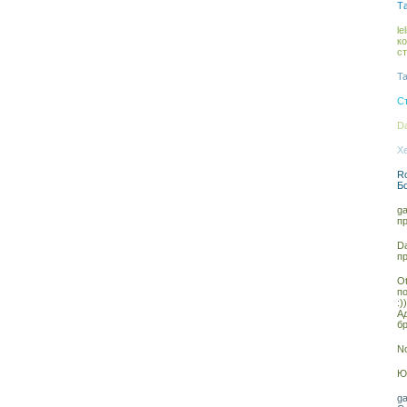
Та
le
к
с
Ta
С
Da
Xe
Ro
Б
ga
п
Da
п
Ot
п
:))
А
бр
No
Юл
ga