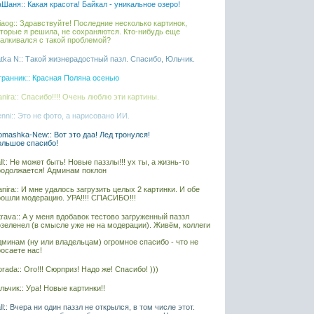
Шаня:: Какая красота! Байкал - уникальное озеро!
liaog:: Здравствуйте! Последние несколько картинок,
оторые я решила, не сохраняются. Кто-нибудь еще
талкивался с такой проблемой?
tka N:: Такой жизнерадостный пазл. Спасибо, Юльчик.
транник:: Красная Поляна осенью
nira:: Спасибо!!!! Очень люблю эти картины.
nni:: Это не фото, а нарисовано ИИ.
mashka-New:: Вот это даа! Лед тронулся!
ольшое спасибо!
ll:: Не может быть! Новые паззлы!!! ух ты, а жизнь-то
родолжается! Админам поклон
nira:: И мне удалось загрузить целых 2 картинки. И обе
рошли модерацию. УРА!!!! СПАСИБО!!!
rava:: А у меня вдобавок тестово загруженный паззл
озеленел (в смысле уже не на модерации). Живём, коллеги
дминам (ну или владельцам) огромное спасибо - что не
осаете нас!
rada:: Ого!!! Сюрприз! Надо же! Спасибо! )))
ьчик:: Ура! Новые картинки!!
ll:: Вчера ни один паззл не открылся, в том числе этот.