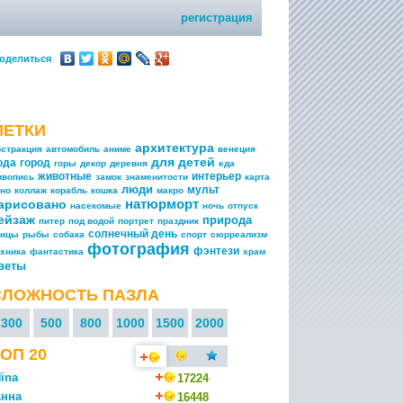
регистрация
оделиться
МЕТКИ
архитектура
бстракция
автомобиль
аниме
венеция
для детей
ода
город
горы
декор
деревня
еда
животные
интерьер
ивопись
замок
знаменитости
карта
люди
мульт
ино
коллаж
корабль
кошка
макро
натюрморт
арисовано
насекомые
ночь
отпуск
ейзаж
природа
питер
под водой
портрет
праздник
солнечный день
тицы
рыбы
собака
спорт
сюрреализм
фотография
фэнтези
ехника
фантастика
храм
веты
СЛОЖНОСТЬ ПАЗЛА
300
500
800
1000
1500
2000
ОП 20
ina
17224
нна
16448