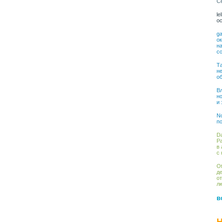
С
le
о
ga
о
на
со
Та
н
о
Вл
н
и
No
по
Da
Ра
в 
с 
Ot
де
от
лю
в
Н