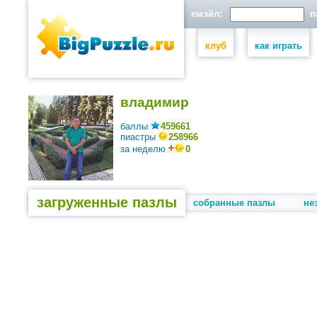
емэйл:
па
клуб
как играть
владимир
баллы
459661
пиастры
258966
за неделю
0
загруженные пазлы
собранные пазлы
не