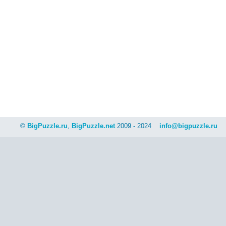
©
BigPuzzle.ru
,
BigPuzzle.net
2009 - 2024
info@bigpuzzle.ru