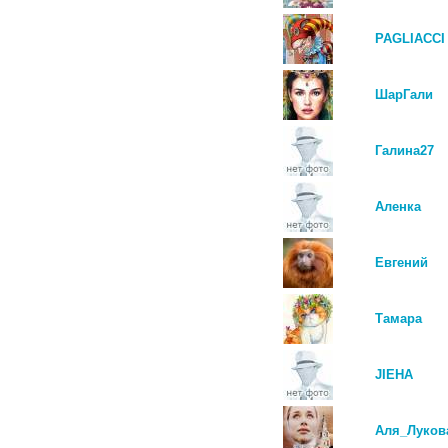
PAGLIACCI
ШарГали
Галина27
Аленка
Евгений
Тамара
JIEHA
Аля_Луков