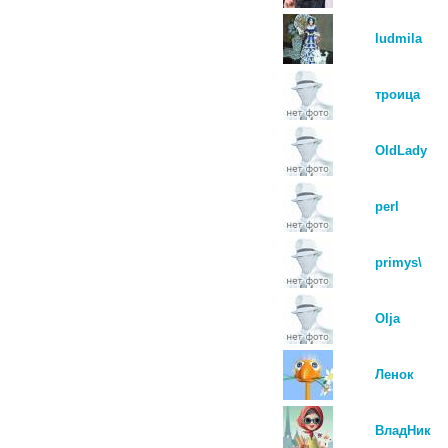
ludmila
троица
OldLady
perl
primys\
Olja
Ленок
ВладНик