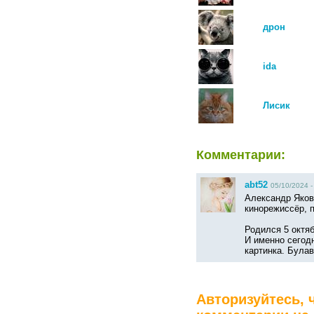
дрон
ida
Лисик
Комментарии:
abt52
05/10/2024 -
Александр Яковл
кинорежиссёр, 
Родился 5 октяб
И именно сегод
картинка. Булав
Авторизуйтесь, 