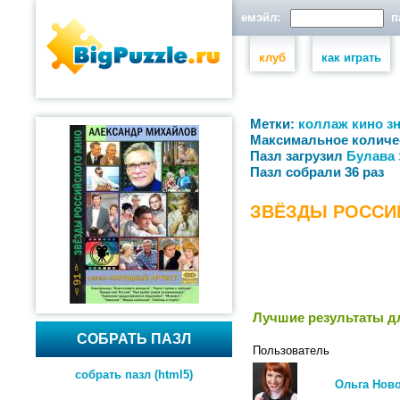
емэйл:
па
клуб
как играть
Метки:
коллаж
кино
з
Максимальное количе
Пазл загрузил
Булава
Пазл собрали 36 раз
ЗВЁЗДЫ РОССИ
Лучшие результаты дл
СОБРАТЬ ПАЗЛ
Пользователь
собрать пазл (html5)
Ольга Ново