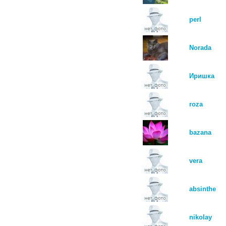
perl
Norada
Иришка
roza
bazana
vera
absinthe
nikolay