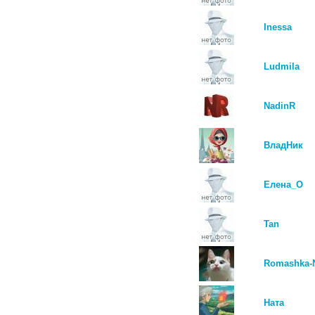
Inessa
Ludmila
NadinR
ВладНик
Елена_О
Tan
Romashka-
Ната