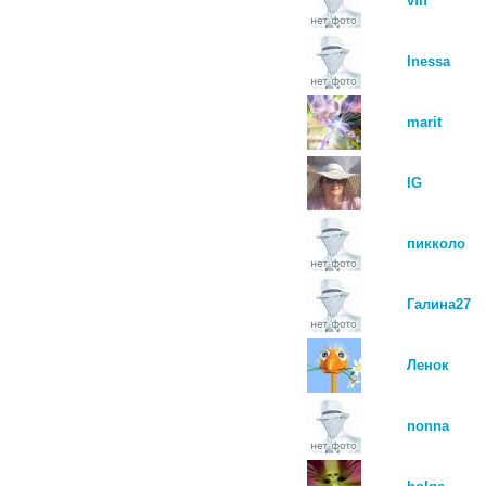
vfif
Inessa
marit
IG
пикколо
Галина27
Ленок
nonna