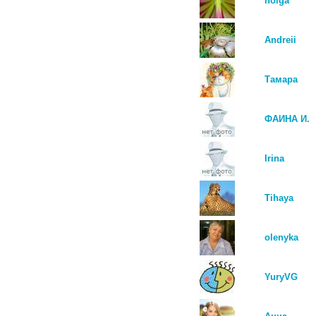
holga
Andreii
Тамара
ФАИНА И.
Irina
Tihaya
olenyka
YuryVG