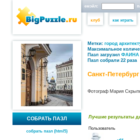
емэйл:
па
клуб
как играть
Метки:
город
архитект
Максимальное количе
Пазл загрузил
ФАИНА 
Пазл собрали 22 раза
Санкт-Петербург
Фотограф Мария Скрып
Лучшие результаты дл
СОБРАТЬ ПАЗЛ
Пользователь
собрать пазл (html5)