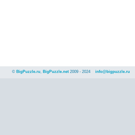
©
BigPuzzle.ru
,
BigPuzzle.net
2009 - 2024
info@bigpuzzle.ru