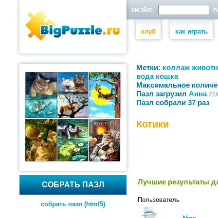
емэйл:
па
клуб
как играть
Метки:
коллаж
живот
вода
кошка
Максимальное количе
Пазл загрузил
Анна
22/
Пазл собрали 37 раз
Котики
Лучшие результаты дл
СОБРАТЬ ПАЗЛ
Пользователь
собрать пазл (html5)