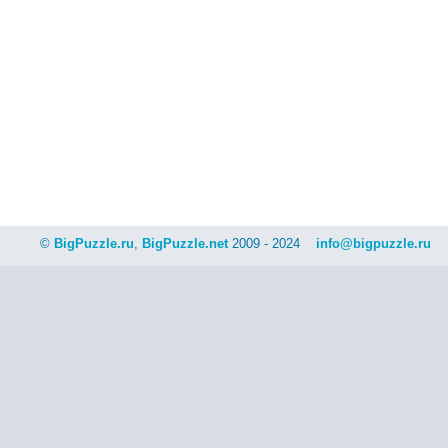
©
BigPuzzle.ru
,
BigPuzzle.net
2009 - 2024
info@bigpuzzle.ru