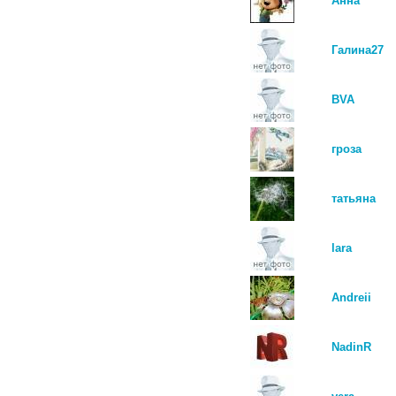
Анна
Галина27
BVA
гроза
татьяна
lara
Andreii
NadinR