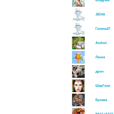
ВладНик
JIEHA
Галина27
Andreii
Ленок
дрон
ШарГали
Булава