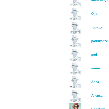
александр
Olja
троица
padrikadze
perl
mmm
Алла
Аленка