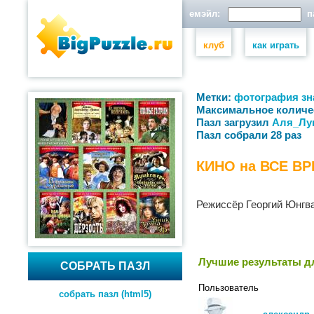
емэйл:
па
клуб
как играть
Метки:
фотография
зн
Максимальное количе
Пазл загрузил
Аля_Лу
Пазл собрали 28 раз
КИНО на ВСЕ ВР
Режиссёр Георгий Юнгв
Лучшие результаты дл
СОБРАТЬ ПАЗЛ
Пользователь
собрать пазл (html5)