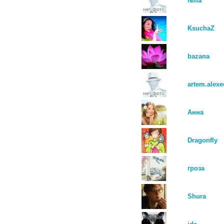
Nina
KsuchaZ
bazana
artem.alexe
Анна
Dragonfly
гроза
Shura