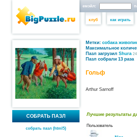
емэйл:
па
клуб
как играть
Метки:
собака
живопи
Максимальное количе
Пазл загрузил
Shura
24
Пазл собрали 13 раза
Гольф
Arthur Sarnoff
Лучшие результаты дл
СОБРАТЬ ПАЗЛ
Пользователь
собрать пазл (html5)