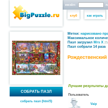
емэйл:
па
клуб
как играть
Метки:
нарисовано
пр
Максимальное количе
Пазл загрузил
Mrs Х
25
Пазл собрали 14 раза
Рождественский
Лучшие результаты дл
СОБРАТЬ ПАЗЛ
Пользователь
собрать пазл (html5)
Vaip