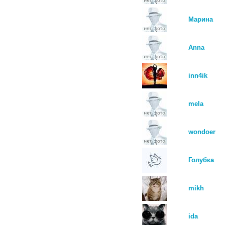
Марина
Anna
inn4ik
mela
wondoer
Голубка
mikh
ida