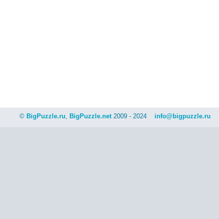
©
BigPuzzle.ru
,
BigPuzzle.net
2009 - 2024
info@bigpuzzle.ru