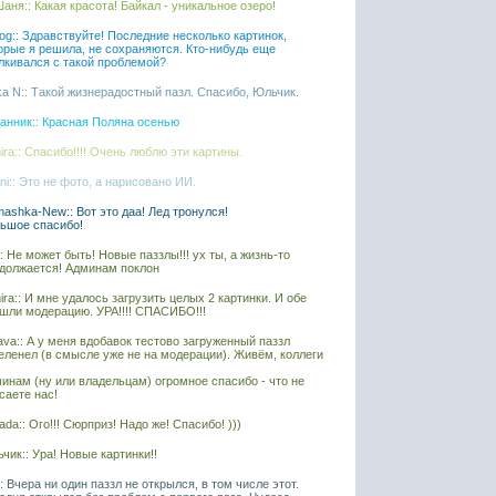
аня:: Какая красота! Байкал - уникальное озеро!
iaog:: Здравствуйте! Последние несколько картинок,
орые я решила, не сохраняются. Кто-нибудь еще
лкивался с такой проблемой?
ka N:: Такой жизнерадостный пазл. Спасибо, Юльчик.
анник:: Красная Поляна осенью
ira:: Спасибо!!!! Очень люблю эти картины.
ni:: Это не фото, а нарисовано ИИ.
ashka-New:: Вот это даа! Лед тронулся!
ьшое спасибо!
l:: Не может быть! Новые паззлы!!! ух ты, а жизнь-то
должается! Админам поклон
ira:: И мне удалось загрузить целых 2 картинки. И обе
шли модерацию. УРА!!!! СПАСИБО!!!
ava:: А у меня вдобавок тестово загруженный паззл
еленел (в смысле уже не на модерации). Живём, коллеги
инам (ну или владельцам) огромное спасибо - что не
саете нас!
ada:: Ого!!! Сюрприз! Надо же! Спасибо! )))
чик:: Ура! Новые картинки!!
l:: Вчера ни один паззл не открылся, в том числе этот.