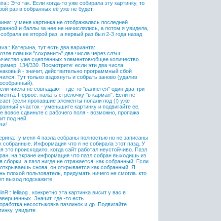
ira:: Это так. Если когда-то уже собирала эту картинку, то
рой раз в собранных её уже не будет.
ина:: у меня картинка не отображалась последней
ранной и баллы за нее не начислялись, а потом я увидела,
 собрала ее второй раз, а первый раз был 2-3 года назад
ava:: Катерина, тут есть два варианта:
Возле плашки "сохранить" два числа через слэш:
ичество уже сцепленных элементов/общее количество.
ример, 134/330. Посмотрите: если эти два числа
наковый - значит, действительно программный сбой
чился. Тут только вздохнуть и собрать заново (удалив
особранный).
Если числа не совпадают - где-то "валяется" один-два-три
мента. Первое: нажать стрелочку "в карман". Если не
сает (если пропавшие элементы попали под (!) уже
ранный участок - уменьшите картинку и подвигайте ее,
е вовсе сдвиньте с рабочего поля - возможно, пропажа
ит под ней.
чи!
ерина:: у меня 4 пазла собраны полностью но не записаны
ак собранные. Информация что я не собирала этот пазд. У
я это происходило, когда сайт работал неустойчиво. Пазл
ран, на экране информация что пазл собран выходишь из
я сборки, а пазл нигде не отражается. как собранный. Если
 открываешь снова, он открывается как собранный. Я
нь плохой пользователь, придумать ничего не смогла. кто
ет выход подскажите.
inR:: leliaog , конкретно эта картинка висит у вас в
авершенных. Значит, где -то есть
оработка,несостыковка пазлинок и др. Подвигайте
тинку, увидите