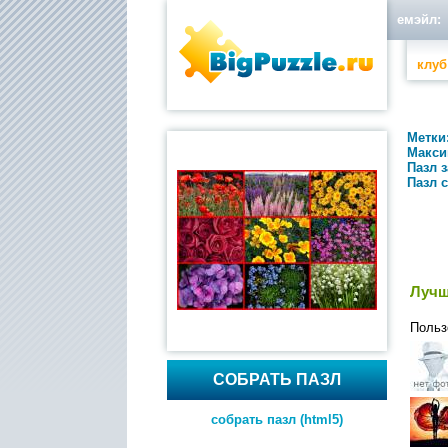
емэйл:
клуб
Метки
Макси
Пазл 
Пазл 
Лучш
Польз
СОБРАТЬ ПАЗЛ
собрать пазл (html5)