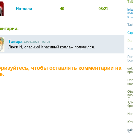
ТаШ
Инталли
40
08:21
lel
кот
ста
Tat
ентарии:
Стр
Dan
Тамара
12/05/2026 - 03:05
Люси N, спасибо! Красивый коллаж получился.
Xen
Rom
Бол
ризуйтесь, чтобы оставлять комментарии на
gal
про
е.
Dan
про
Otr
поз
:))
Адм
бро
Nor
Юль
gal