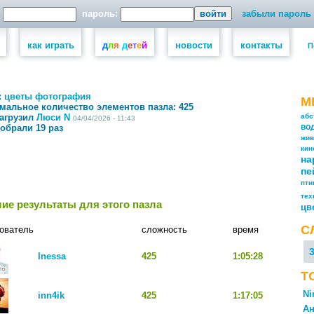
пароль:
забыли пароль
как играть
д
л
я
д
е
т
е
й
новости
контакты
П
:
цветы
фотография
М
мальное количество элементов пазла:
425
загрузил
Люси N
абс
04/04/2026 - 11:43
собрали 19 раз
во
жив
кин
на
пе
пт
тех
ие результаты для этого пазла
цв
С
ователь
сложность
время
Inessa
425
1:05:28
Т
Ni
inn4ik
425
1:17:05
Ан