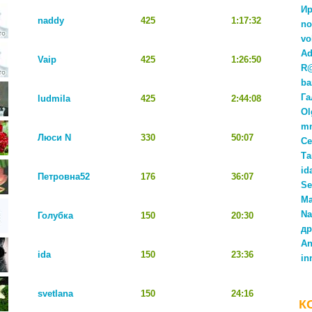
Ир
naddy
425
1:17:32
no
vo
Ad
Vaip
425
1:26:50
R
ba
Га
ludmila
425
2:44:08
Ol
m
Люси N
330
50:07
Се
Та
id
Петровна52
176
36:07
Se
М
Na
Голубка
150
20:30
др
An
ida
150
23:36
in
svetlana
150
24:16
К