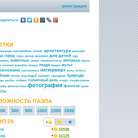
регистрация
оделиться
ЕТКИ
архитектура
тракция
автомобиль
аниме
венеция
для детей
да
город
горы
декор
деревня
еда
животные
интерьер
опись
замок
знаменитости
карта
люди
мульт
о
коллаж
корабль
кошка
макро
натюрморт
рисовано
насекомые
ночь
отпуск
йзаж
природа
питер
под водой
портрет
праздник
солнечный день
ицы
рыбы
собака
спорт
сюрреализм
фотография
фэнтези
ника
фантастика
храм
еты
ЛОЖНОСТЬ ПАЗЛА
300
500
800
1000
1500
2000
ОП 20
na
18598
на
16129