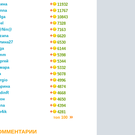
ина
11932
nna
11767
lga
10843
el
7328
@Nin@
7163
zana
6620
лина27
6530
ga
6144
mm
5398
ргей
5344
мара
5332
a
5078
rgio
4996
арина
4874
dinR
4668
он
4650
na
4394
n4ik
4281
топ 100
ОММЕНТАРИИ