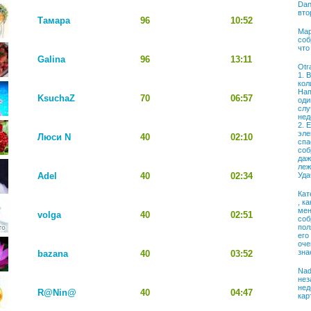
Dan
вто
Тамара
96
10:52
Мар
соб
что
Galina
96
13:11
Otr
1. 
кол
Нап
KsuchaZ
70
06:57
оди
слу
нед
2. 
эле
Люси N
40
02:10
спа
соб
даж
леж
Adel
40
02:34
Уда
Кат
, к
мен
volga
40
02:51
соб
пол
его
оче
зна
bazana
40
03:52
Nad
нез
нед
R@Nin@
40
04:47
кар