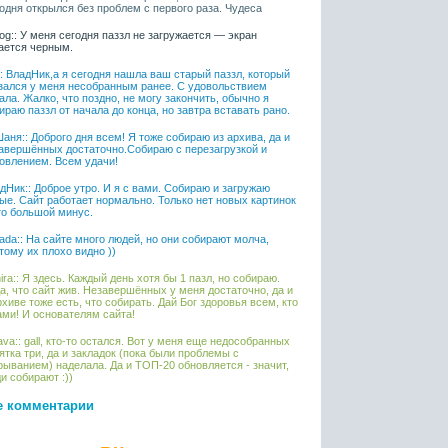
одня открылся без проблем с первого раза. Чудеса
iaog:: У меня сегодня паззл не загружается — экран
ается черным.
l:: ВладНик,а я сегодня нашла ваш старый паззл, который
зался у меня несобранным ранее. С удовольствием
ала. Жалко, что поздно, не могу закончить, обычно я
ираю паззл от начала до конца, но завтра вставать рано.
аня:: Доброго дня всем! Я тоже собираю из архива, да и
авершённых достаточно.Собираю с перезагрузкой и
овлением. Всем удачи!
дНик:: Доброе утро. И я с вами. Собираю и загружаю
ые. Сайт работает нормально. Только нет новых картинок
то большой минус.
ada:: На сайте много людей, но они собирают молча,
тому их плохо видно ))
ira:: Я здесь. Каждый день хотя бы 1 пазл, но собираю.
а, что сайт жив. Незавершённых у меня достаточно, да и
рхиве тоже есть, что собирать. Дай Бог здоровья всем, кто
ами! И основателям сайта!
ava:: gall, кто-то остался. Вот у меня еще недособранных
ятка три, да и закладок (пока были проблемы с
рыванием) наделала. Да и ТОП-20 обновляется - значит,
и собирают :))
е комментарии