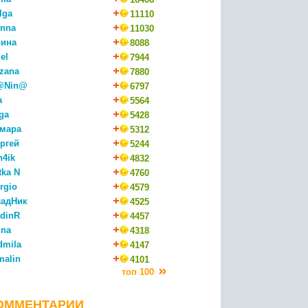
lga
11110
nna
11030
ина
8088
el
7944
zana
7880
@Nin@
6797
a
5564
ga
5428
мара
5312
ргей
5244
n4ik
4832
tka N
4760
rgio
4579
адНик
4525
dinR
4457
na
4318
dmila
4147
malin
4101
топ 100
ОММЕНТАРИИ