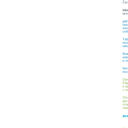
Сег
lel
ост
gal
ока
нач
соб
ТаШ
нез
обн
Вла
нов
и э
Nor
поэ
Dan
Рад
в а
с н
Otr
дес
отк
люд
вс