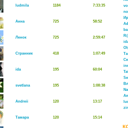
ludmila
1184
7:33:35
vo
no
Ир
Анна
725
58:52
Ad
ba
R
Ленок
725
2:59:47
id
Ol
Странник
418
1:07:49
Та
Се
in
ida
195
60:04
Ta
Se
Вл
svetlana
195
1:08:38
Na
An
Andreii
120
13:17
lu
zi
Тамара
120
15:14
К