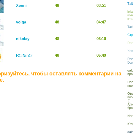
ТаШ
Xenni
48
03:51
lel
кот
ста
volga
48
04:47
Tat
Стр
nikolay
48
06:10
Dan
Xen
R@Nin@
48
06:49
Rom
Бол
gal
ризуйтесь, чтобы оставлять комментарии на
про
е.
Dan
про
Otr
поз
:))
Адм
бро
Nor
Юль
gal