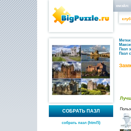
емэйл:
клуб
Метки
Макси
Пазл 
Пазл 
Зам
Лучш
Польз
СОБРАТЬ ПАЗЛ
собрать пазл (html5)