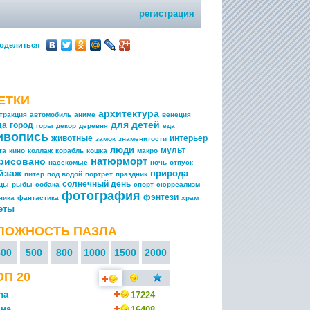
регистрация
оделиться
ЕТКИ
архитектура
тракция
автомобиль
аниме
венеция
для детей
да
город
горы
декор
деревня
еда
ивопись
животные
интерьер
замок
знаменитости
люди
мульт
та
кино
коллаж
корабль
кошка
макро
натюрморт
рисовано
насекомые
ночь
отпуск
йзаж
природа
питер
под водой
портрет
праздник
солнечный день
ицы
рыбы
собака
спорт
сюрреализм
фотография
фэнтези
ника
фантастика
храм
еты
ЛОЖНОСТЬ ПАЗЛА
300
500
800
1000
1500
2000
ОП 20
na
17224
на
16408