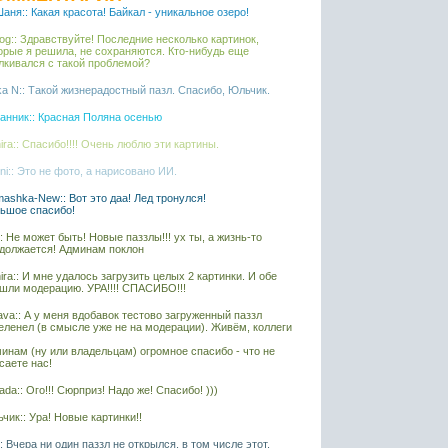
аня:: Какая красота! Байкал - уникальное озеро!
iaog:: Здравствуйте! Последние несколько картинок,
орые я решила, не сохраняются. Кто-нибудь еще
лкивался с такой проблемой?
ka N:: Такой жизнерадостный пазл. Спасибо, Юльчик.
анник:: Красная Поляна осенью
ira:: Спасибо!!!! Очень люблю эти картины.
ni:: Это не фото, а нарисовано ИИ.
ashka-New:: Вот это даа! Лед тронулся!
ьшое спасибо!
l:: Не может быть! Новые паззлы!!! ух ты, а жизнь-то
должается! Админам поклон
ira:: И мне удалось загрузить целых 2 картинки. И обе
шли модерацию. УРА!!!! СПАСИБО!!!
ava:: А у меня вдобавок тестово загруженный паззл
еленел (в смысле уже не на модерации). Живём, коллеги
инам (ну или владельцам) огромное спасибо - что не
саете нас!
ada:: Ого!!! Сюрприз! Надо же! Спасибо! )))
чик:: Ура! Новые картинки!!
l:: Вчера ни один паззл не открылся, в том числе этот.