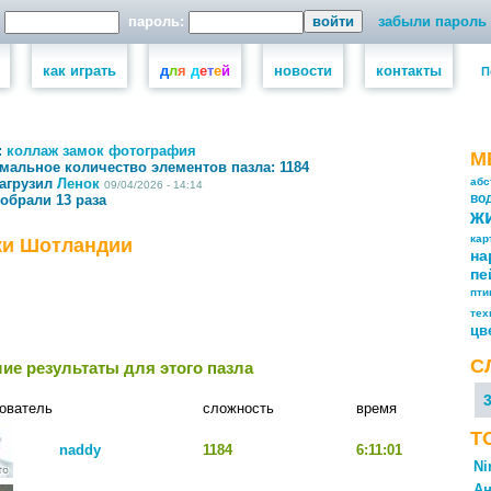
пароль:
забыли пароль
как играть
д
л
я
д
е
т
е
й
новости
контакты
П
:
коллаж
замок
фотография
М
мальное количество элементов пазла:
1184
загрузил
Ленок
абс
09/04/2026 - 14:14
собрали 13 раза
во
ж
кар
ки Шотландии
на
пе
пт
тех
цв
С
ие результаты для этого пазла
ователь
сложность
время
Т
naddy
1184
6:11:01
Ni
Ан