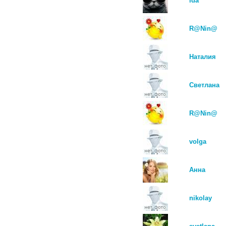
ida
R@Nin@
Наталия
Светлана
R@Nin@
volga
Анна
nikolay