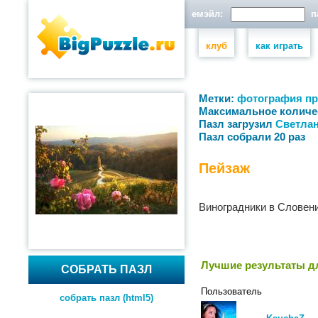
емэйл:
па
клуб
как играть
Метки:
фотография
пр
Максимальное количе
Пазл загрузил
Светла
Пазл собрали 20 раз
Пейзаж
Виноградники в Словен
Лучшие результаты дл
СОБРАТЬ ПАЗЛ
Пользователь
собрать пазл (html5)