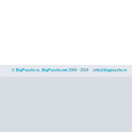
©
BigPuzzle.ru
,
BigPuzzle.net
2009 - 2024
info@bigpuzzle.ru