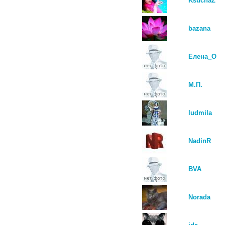
KsuchaZ
bazana
Елена_О
М.П.
ludmila
NadinR
BVA
Norada