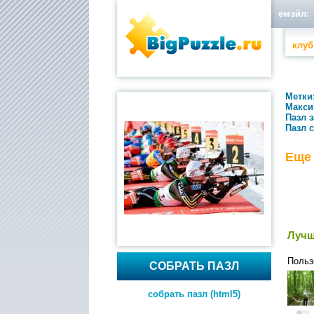
емэйл:
клуб
Метки
Макси
Пазл 
Пазл 
Еще
Лучш
Польз
СОБРАТЬ ПАЗЛ
собрать пазл (html5)