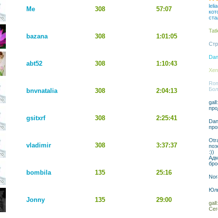
lel
Me
308
57:07
кот
ста
Tat
bazana
308
1:01:05
Стр
Dan
abt52
308
1:10:43
Xen
Rom
Бол
bnvnatalia
308
2:04:13
gal
про
gsitxrf
308
2:25:41
Dan
про
Otr
vladimir
308
3:37:37
поз
:))
Адм
бро
bombila
135
25:16
Nor
Юль
Jonny
135
29:00
gal
Сег