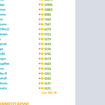
lga
10906
nna
10865
ина
8088
el
7944
zana
7547
@Nin@
6279
мара
5312
a
5279
ргей
5244
ga
5236
n4ik
4782
rgio
4579
адНик
4425
na
4318
tka N
4301
dinR
4292
dmila
4147
malin
4101
топ 100
ОММЕНТАРИИ