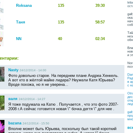
lel
Roksana
135
39:30
ост
gal
ока
нач
Таня
135
58:57
соб
ТаШ
нез
NN
40
02:34
обн
Вла
нов
и э
ентарии:
Nor
поэ
Nasty
24/12/2014 - 14:00
Dan
Фото довольно старое. На переднем плане Андреа Хенкель.
Рад
А вот кто в жёлтой майке лидера? Неужели Катя Юрьева?
в а
Вроде похожа, но я не уверена...
с н
Otr
дес
валя
24/12/2014 - 14:27
отк
люд
Я тоже подумала на Катю . Получается , что это фото 2007-
2008 г.А сейчас готовится новая \" бочка дегтя \" для нее .
gal
про
мно
bazana
24/12/2014 - 15:50
вс
Вполне может быть Юрьева, поскольку был такой короткий