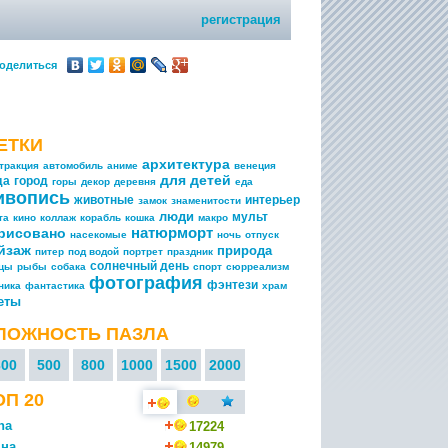
регистрация
оделиться
ЕТКИ
архитектура
тракция
автомобиль
аниме
венеция
для детей
да
город
горы
декор
деревня
еда
ивопись
животные
интерьер
замок
знаменитости
люди
мульт
та
кино
коллаж
корабль
кошка
макро
натюрморт
рисовано
насекомые
ночь
отпуск
йзаж
природа
питер
под водой
портрет
праздник
солнечный день
ицы
рыбы
собака
спорт
сюрреализм
фотография
фэнтези
ника
фантастика
храм
еты
ЛОЖНОСТЬ ПАЗЛА
300
500
800
1000
1500
2000
ОП 20
na
17224
на
14979