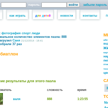
пароль:
забыли пароль
как играть
д
л
я
д
е
т
е
й
новости
контакты
П
:
фотография
спорт
люди
М
мальное количество элементов пазла:
888
загрузил
Саня
абс
21/12/2014 - 18:41
собрали 37 раз
во
ж
кар
 биатлон
на
пе
пт
тех
цв
С
ие результаты для этого пазла
ователь
сложность
время
Т
валя
888
1:23:55
Ni
Ан