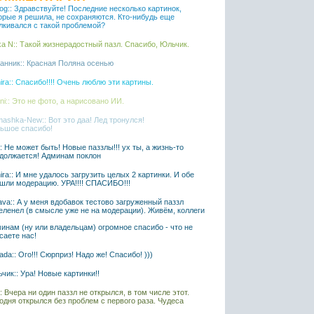
iaog:: Здравствуйте! Последние несколько картинок,
орые я решила, не сохраняются. Кто-нибудь еще
лкивался с такой проблемой?
ka N:: Такой жизнерадостный пазл. Спасибо, Юльчик.
анник:: Красная Поляна осенью
ira:: Спасибо!!!! Очень люблю эти картины.
ni:: Это не фото, а нарисовано ИИ.
ashka-New:: Вот это даа! Лед тронулся!
ьшое спасибо!
l:: Не может быть! Новые паззлы!!! ух ты, а жизнь-то
должается! Админам поклон
ira:: И мне удалось загрузить целых 2 картинки. И обе
шли модерацию. УРА!!!! СПАСИБО!!!
ava:: А у меня вдобавок тестово загруженный паззл
еленел (в смысле уже не на модерации). Живём, коллеги
инам (ну или владельцам) огромное спасибо - что не
саете нас!
ada:: Ого!!! Сюрприз! Надо же! Спасибо! )))
чик:: Ура! Новые картинки!!
l:: Вчера ни один паззл не открылся, в том числе этот.
одня открылся без проблем с первого раза. Чудеса