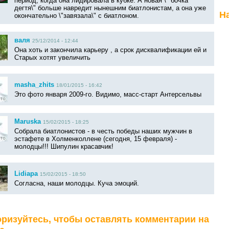
период, когда она лидировала в кубке. А новая \" бочка
дегтя\" больше навредит нынешним биатлонистам, а она уже
Н
окончательно \"завязала\" с биатлоном.
валя
25/12/2014 - 12:44
Она хоть и закончила карьеру , а срок дисквалификации ей и
Старых хотят увеличить
masha_zhits
18/01/2015 - 16:42
Это фото января 2009-го. Видимо, масс-старт Антерсельвы
Maruska
15/02/2015 - 18:25
Собрала биатлонистов - в честь победы наших мужчин в
эстафете в Холменколлене (сегодня, 15 февраля) -
молодцы!!! Шипулин красавчик!
Lidiapa
15/02/2015 - 18:50
Согласна, наши молодцы. Куча эмоций.
ризуйтесь, чтобы оставлять комментарии на