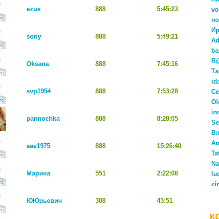
ezus
888
5:45:23
vo
no
Ир
sony
888
5:49:21
Ad
ba
R
Oksana
888
7:45:16
Та
id
svp1954
888
7:53:28
Се
Ol
in
pannochka
888
8:28:05
Se
Вл
An
aav1975
888
15:26:40
Ta
Na
Марина
551
2:22:08
lu
zi
ЮЮрьевич
308
43:51
К