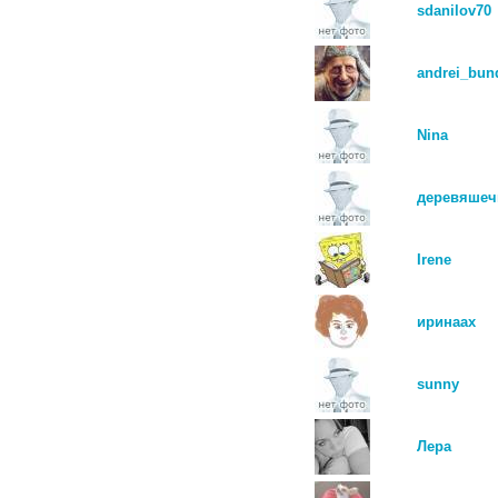
sdanilov70
andrei_bun
Nina
деревяшеч
Irene
иринаах
sunny
Лера