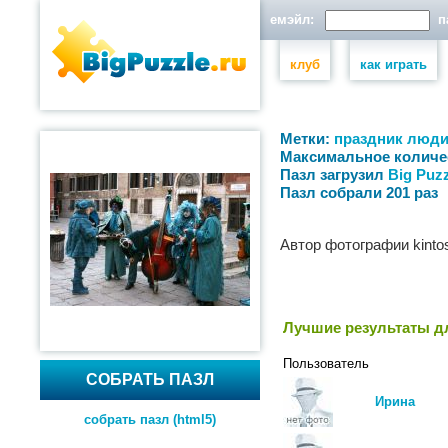
емэйл:
па
клуб
как играть
Метки:
праздник
люд
Максимальное количе
Пазл загрузил
Big Puzz
Пазл собрали 201 раз
Автор фотографии kinto
Лучшие результаты дл
Пользователь
СОБРАТЬ ПАЗЛ
Ирина
собрать пазл (html5)