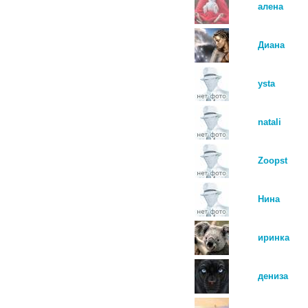
алена
Диана
ysta
natali
Zoopst
Нина
иринка
дениза