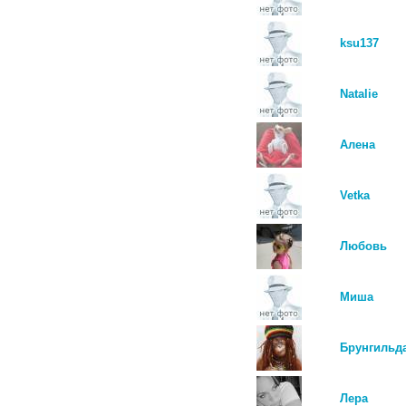
ksu137
Natalie
Алена
Vetka
Любовь
Миша
Брунгильд
Лера