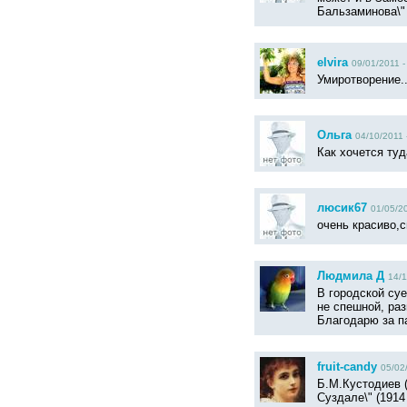
Бальзаминова\"
elvira
09/01/2011 -
Умиротворение..
Ольга
04/10/2011 
Как хочется туд
люсик67
01/05/20
очень красиво,с
Людмила Д
14/1
В городской суе
не спешной, ра
Благодарю за п
fruit-candy
05/02
Б.М.Кустодиев (
Суздале\" (1914