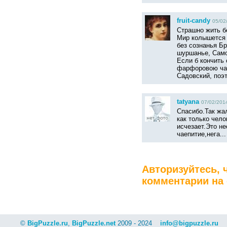
fruit-candy
05/02
Страшно жить б
Мир колышется 
без сознанья Б
шуршанье, Само
Если б кончить 
фарфоровою чаш
Садовский, поэт
tatyana
07/02/2014
Спасибо.Так жа
как только чело
исчезает.Это н
чаепитие,нега...
Авторизуйтесь, 
комментарии на 
©
BigPuzzle.ru
,
BigPuzzle.net
2009 - 2024
info@bigpuzzle.ru