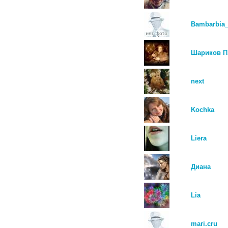
Bambarbia_
Шариков П
next
Kochka
Liera
Диана
Lia
mari.cru