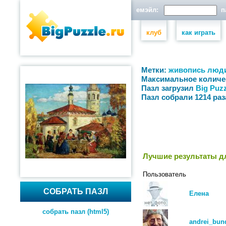
емэйл:
па
клуб
как играть
Метки:
живопись
люд
Максимальное количе
Пазл загрузил
Big Puzz
Пазл собрали 1214 раз
Лучшие результаты дл
Пользователь
СОБРАТЬ ПАЗЛ
Елена
собрать пазл (html5)
andrei_bun