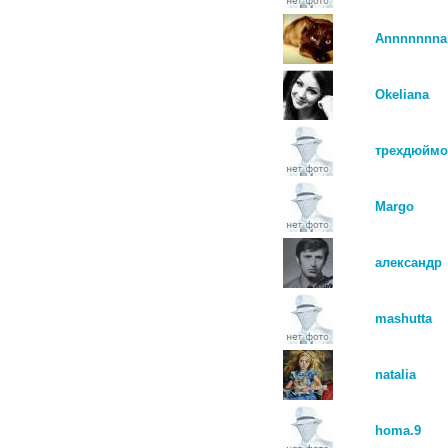
Annnnnnna
Okeliana
трехдюймо
Margo
александр
mashutta
natalia
homa.9