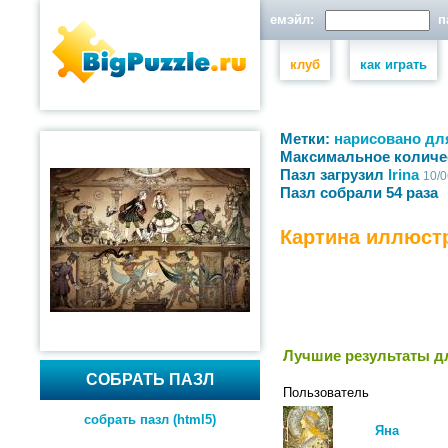
емэйл:
па
клуб
как играть
Метки:
нарисовано
дл
Максимальное количе
Пазл загрузил
Irina
10/0
Пазл собрали 54 раза
Картина иллюст
Лучшие результаты дл
СОБРАТЬ ПАЗЛ
Пользователь
собрать пазл (html5)
Яна