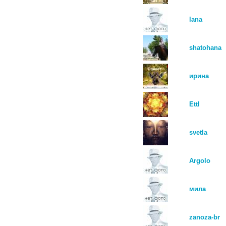
lana
shatohana
ирина
EttI
svetla
Argolo
мила
zanoza-br