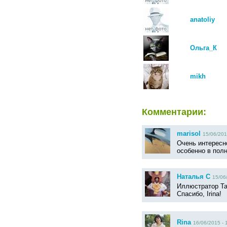
anatoliy
Ольга_К
mikh
Комментарии:
marisol
15/06/201
Очень интересно
особенно в полн
Наталья С
15/06
Иллюстратор Та
Спасибо, Irina!
Rina
16/06/2015 - 