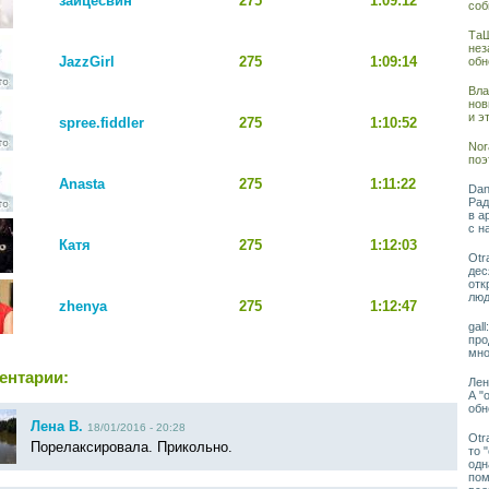
зайцесвин
275
1:09:12
соб
ТаШ
нез
JazzGirl
275
1:09:14
обн
Вла
нов
и э
spree.fiddler
275
1:10:52
Nor
поэ
Anasta
275
1:11:22
Dan
Рад
в а
с н
Катя
275
1:12:03
Otr
дес
отк
люд
zhenya
275
1:12:47
gal
про
мно
ентарии:
Лен
А "
обн
Лена В.
18/01/2016 - 20:28
Otr
Порелаксировала. Прикольно.
то 
одн
пом