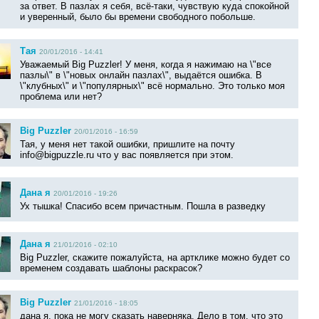
за ответ. В пазлах я себя, всё-таки, чувствую куда спокойной
и уверенный, было бы времени свободного побольше.
Тая
20/01/2016 - 14:41
Уважаемый Big Puzzler! У меня, когда я нажимаю на \"все
пазлы\" в \"новых онлайн пазлах\", выдаётся ошибка. В
\"клубных\" и \"популярных\" всё нормально. Это только моя
проблема или нет?
Big Puzzler
20/01/2016 - 16:59
Тая, у меня нет такой ошибки, пришлите на почту
info@bigpuzzle.ru что у вас появляется при этом.
Дана я
20/01/2016 - 19:26
Ух тышка! Спасибо всем причастным. Пошла в разведку
Дана я
21/01/2016 - 02:10
Big Puzzler, скажите пожалуйста, на артклике можно будет со
временем создавать шаблоны раскрасок?
Big Puzzler
21/01/2016 - 18:05
дана я, пока не могу сказать наверняка. Дело в том, что это