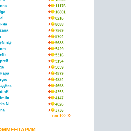
nna
11176
lga
10801
el
8216
ина
8088
zana
7869
a
5704
@Nin@
5688
mm
5429
n4ik
5316
ргей
5194
ga
5059
мара
4879
rgio
4824
адНик
4658
dinR
4353
dmila
4147
tka N
4026
na
3736
топ 100
ОММЕНТАРИИ