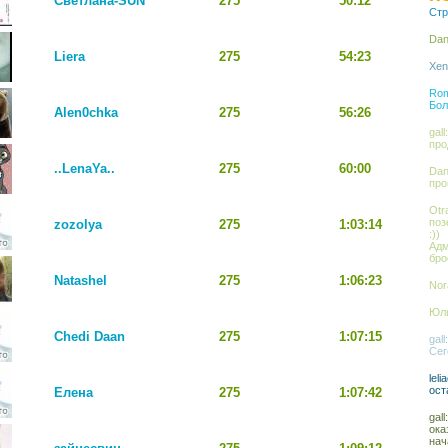
Светлана-SUN
275
50:12
Стр
Dan
Liera
275
54:23
Xen
Rom
Бол
Alen0chka
275
56:26
gal
про
..LenaYa..
275
60:00
Dan
про
Otr
поз
zozolya
275
1:03:14
:))
Адм
бро
Natashel
275
1:06:23
Nor
Юль
Chedi Daan
275
1:07:15
gal
Сег
lel
ост
Елена
275
1:07:42
gal
ока
нач