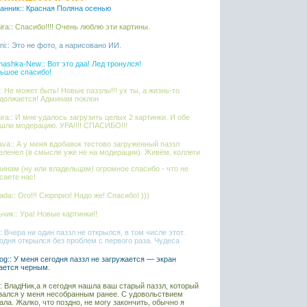
анник:: Красная Поляна осенью
ira:: Спасибо!!!! Очень люблю эти картины.
ni:: Это не фото, а нарисовано ИИ.
ashka-New:: Вот это даа! Лед тронулся!
ьшое спасибо!
l:: Не может быть! Новые паззлы!!! ух ты, а жизнь-то
должается! Админам поклон
ira:: И мне удалось загрузить целых 2 картинки. И обе
шли модерацию. УРА!!!! СПАСИБО!!!
ava:: А у меня вдобавок тестово загруженный паззл
еленел (в смысле уже не на модерации). Живём, коллеги
инам (ну или владельцам) огромное спасибо - что не
саете нас!
ada:: Ого!!! Сюрприз! Надо же! Спасибо! )))
чик:: Ура! Новые картинки!!
l:: Вчера ни один паззл не открылся, в том числе этот.
одня открылся без проблем с первого раза. Чудеса
iaog:: У меня сегодня паззл не загружается — экран
ается черным.
l:: ВладНик,а я сегодня нашла ваш старый паззл, который
зался у меня несобранным ранее. С удовольствием
ала. Жалко, что поздно, не могу закончить, обычно я