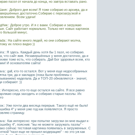
ираю паззл от начала до конца, но завтра вставать рано.
аня:: Доброго дня всем! Я тоже собираю из архива, да и
авершённых достаточно.Собираю с перезагрузкой и
овлением. Всем удачи!
дНик:: Доброе утро. И я с вами. Собираю и загружаю
ые. Сайт работает нормально. Только нет новых картинок
то большой минус.
ada:: На сайте много людей, но они собирают молча,
тому их плохо видно ))
ira:: Я здесь. Каждый день хотя бы 1 пазл, но собираю.
а, что сайт жив. Незавершённых у меня достаточно, да и
рхиве тоже есть, что собирать. Дай Бог здоровья всем, кто
ами! И основателям сайта!
ava:: gall, кто-то остался. Вот у меня еще недособранных
ятка три, да и закладок (пока были проблемы с
рыванием) наделала. Да и ТОП-20 обновляется - значит,
и собирают :))
l:: Интересно, кто-то еще остался на сайте. Я все равно
должаю сюда заходить и собираю старые паззлы. Их
го
ок:: Уже почти два месяца перерыв. Такого ещё не было!
ошибка 4" у меня уже год как появляется. Я просто
овляю страницу.
ava:: Как интересно: при попытке загрузки он мне выдал к-
"ошибку 4", пояснив: "вы не можете загружать пазлы" -
ако сейчас тестовая картинка появилась в загруженных. С
еткой "пазл еще не прошел модерацию" - но это уж как