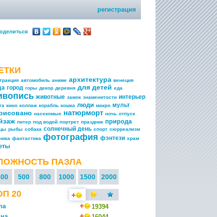
регистрация
оделиться
ЕТКИ
архитектура
тракция
автомобиль
аниме
венеция
для детей
да
город
горы
декор
деревня
еда
ивопись
животные
интерьер
замок
знаменитости
люди
мульт
та
кино
коллаж
корабль
кошка
макро
натюрморт
рисовано
насекомые
ночь
отпуск
йзаж
природа
питер
под водой
портрет
праздник
солнечный день
ицы
рыбы
собака
спорт
сюрреализм
фотография
фэнтези
ника
фантастика
храм
еты
ЛОЖНОСТЬ ПАЗЛА
300
500
800
1000
1500
2000
ОП 20
na
19394
на
16044