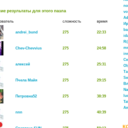
no
ие результаты для этого пазла
vo
Ad
ователь
сложность
время
Ир
ba
andrei_bund
275
22:33
id
R
m
Chev-Chevvius
275
24:58
in
Се
алексей
275
25:31
Ol
Та
Se
Пчела Майя
275
29:15
Вл
Na
lu
Петровна52
275
38:39
Ta
An
nnn
275
40:39
К