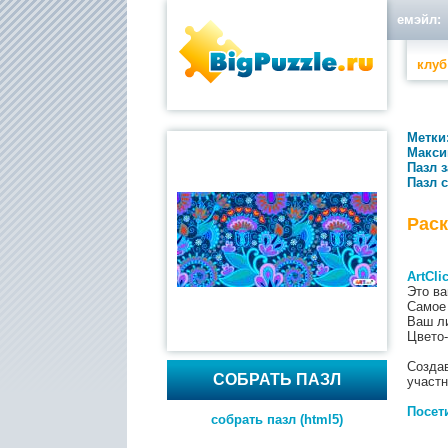
емэйл:
клуб
Метки
Макси
Пазл 
Пазл 
Раск
ArtCli
Это ва
Самое 
Ваш л
Цвето-
Создав
СОБРАТЬ ПАЗЛ
участн
Посети
собрать пазл (html5)