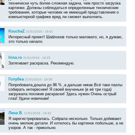
технически чуть более сложная задача, чем просто загрузка
картинки. Должны соблюдаться определенные технические
требования, которые человек не имеющий представления о
компьютерной графике вряд ли сможет выполнить.
KsuchaZ
21/01/2016 - 19:01
Интересный проект! Шаблонов только маловато, но, я думаю,
это только начало.
Irina.ru
21/01/2016 - 19:25
Затягивает раскраска. Рекомендую.
Голубка
21/01/2016 - 19:39
Попробовала,дошла до 96 % ,а дальше никак.Всё таки пазлы
собирать интереснее! Я своей внученьке (в её три года)
загружала похожие раскраски! Здесь нужен Очень острый
глаз! Удачи новичкам!
Лена В.
21/01/2016 - 19:42
Я зарегистрировалась. Собрала несколько. Только добивают
очень мелкие детали. И хотелось бы картинок побольше, а не
узоров. А так - прикольно.