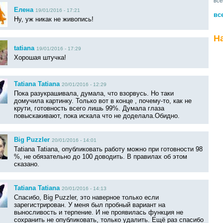
все
Елена
19/01/2016 - 17:21
вс
Ну, уж никак не живопись!
Н
tatiana
19/01/2016 - 17:29
Хорошая штучка!
Tatiana Tatiana
20/01/2016 - 12:29
Пока разукрашивала, думала, что взорвусь. Но таки
домучила картинку. Только вот в конце , почему-то, как не
крути, готовность всего лишь 99%. Думала глаза
повыскакивают, пока искала что не доделала.Обидно.
Big Puzzler
20/01/2016 - 14:01
Tatiana Tatiana, опубликовать работу можно при готовности 98
%, не обязательно до 100 доводить. В правилах об этом
сказано.
Tatiana Tatiana
20/01/2016 - 14:13
Спасибо, Big Puzzler, это наверное только если
зарегистрирован. У меня был пробный вариант на
выносливость и терпение. И не проявилась функция не
сохранить не опубликовать, только удалить. Ещё раз спасибо