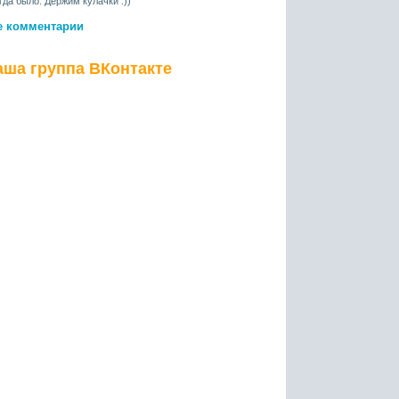
гда было. Держим кулачки :))
е комментарии
аша группа ВКонтакте