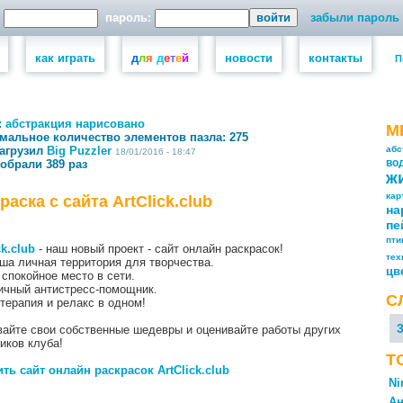
пароль:
забыли пароль
как играть
д
л
я
д
е
т
е
й
новости
контакты
П
:
абстракция
нарисовано
М
мальное количество элементов пазла:
275
загрузил
Big Puzzler
абс
18/01/2016 - 18:47
собрали 389 раз
во
ж
кар
раска с сайта ArtClick.club
на
пе
пт
ck.club
- наш новый проект - сайт онлайн раскрасок!
тех
ша личная территория для творчества.
цв
спокойное место в сети.
ичный антистресс-помощник.
С
терапия и релакс в одном!
айте свои собственные шедевры и оценивайте работы других
иков клуба!
Т
ть сайт онлайн раскрасок ArtClick.club
Ni
Ан