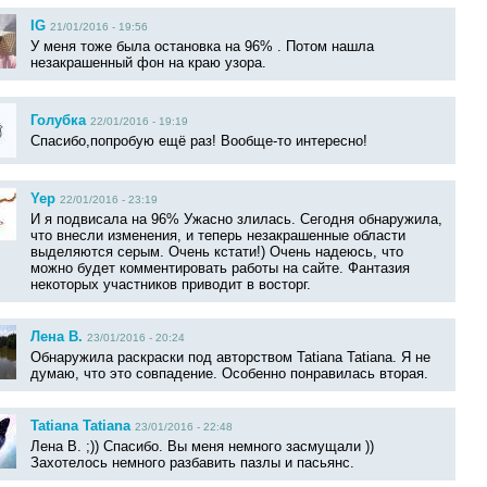
IG
21/01/2016 - 19:56
У меня тоже была остановка на 96% . Потом нашла
незакрашенный фон на краю узора.
Голубка
22/01/2016 - 19:19
Спасибо,попробую ещё раз! Вообще-то интересно!
Yep
22/01/2016 - 23:19
И я подвисала на 96% Ужасно злилась. Сегодня обнаружила,
что внесли изменения, и теперь незакрашенные области
выделяются серым. Очень кстати!) Очень надеюсь, что
можно будет комментировать работы на сайте. Фантазия
некоторых участников приводит в восторг.
Лена В.
23/01/2016 - 20:24
Обнаружила раскраски под авторством Tatiana Tatiana. Я не
думаю, что это совпадение. Особенно понравилась вторая.
Tatiana Tatiana
23/01/2016 - 22:48
Лена В. ;)) Спасибо. Вы меня немного засмущали ))
Захотелось немного разбавить пазлы и пасьянс.