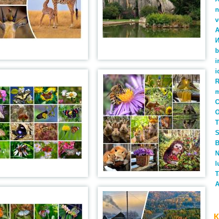
n
v
A
И
b
i
i
С
O
Т
S
В
N
l
T
A