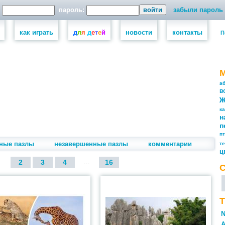
пароль:
забыли пароль
как играть
д
л
я
д
е
т
е
й
новости
контакты
П
а
в
к
н
п
п
ные пазлы
незавершенные пазлы
комментарии
т
ц
2
3
4
...
16
Т
N
А