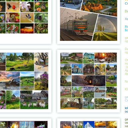
С
Da
Xe
Ro
Б
ga
п
Da
п
Ot
п
:))
А
бр
No
Юл
ga
С
le
о
ga
о
на