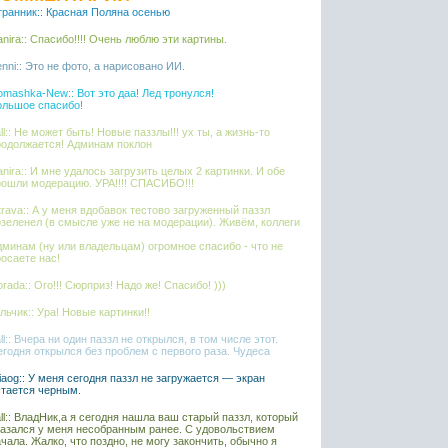
транник:: Красная Поляна осенью
nira:: Спасибо!!!! Очень люблю эти картины.
nni:: Это не фото, а нарисовано ИИ.
mashka-New:: Вот это даа! Лед тронулся!
ольшое спасибо!
ll:: Не может быть! Новые паззлы!!! ух ты, а жизнь-то
родолжается! Админам поклон
nira:: И мне удалось загрузить целых 2 картинки. И обе
рошли модерацию. УРА!!!! СПАСИБО!!!
rava:: А у меня вдобавок тестово загруженный паззл
озеленел (в смысле уже не на модерации). Живём, коллеги
дминам (ну или владельцам) огромное спасибо - что не
осаете нас!
rada:: Ого!!! Сюрприз! Надо же! Спасибо! )))
ьчик:: Ура! Новые картинки!!
ll:: Вчера ни один паззл не открылся, в том числе этот.
егодня открылся без проблем с первого раза. Чудеса
liaog:: У меня сегодня паззл не загружается — экран
стается черным.
ll:: ВладНик,а я сегодня нашла ваш старый паззл, который
казался у меня несобранным ранее. С удовольствием
чала. Жалко, что поздно, не могу закончить, обычно я