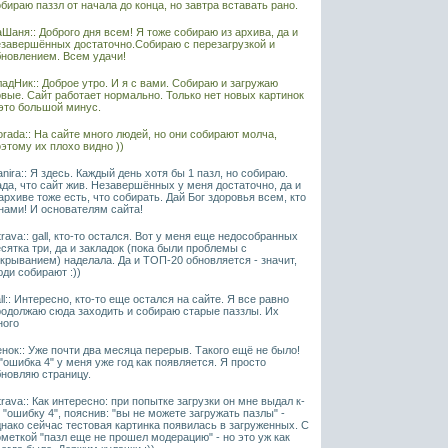
бираю паззл от начала до конца, но завтра вставать рано.
Шаня:: Доброго дня всем! Я тоже собираю из архива, да и
езавершённых достаточно.Собираю с перезагрузкой и
бновлением. Всем удачи!
адНик:: Доброе утро. И я с вами. Собираю и загружаю
овые. Сайт работает нормально. Только нет новых картинок
 это большой минус.
rada:: На сайте много людей, но они собирают молча,
этому их плохо видно ))
nira:: Я здесь. Каждый день хотя бы 1 пазл, но собираю.
да, что сайт жив. Незавершённых у меня достаточно, да и
архиве тоже есть, что собирать. Дай Бог здоровья всем, кто
нами! И основателям сайта!
rava:: gall, кто-то остался. Вот у меня еще недособранных
сятка три, да и закладок (пока были проблемы с
крыванием) наделала. Да и ТОП-20 обновляется - значит,
ди собирают :))
ll:: Интересно, кто-то еще остался на сайте. Я все равно
родолжаю сюда заходить и собираю старые паззлы. Их
ного
нок:: Уже почти два месяца перерыв. Такого ещё не было!
"ошибка 4" у меня уже год как появляется. Я просто
бновляю страницу.
rava:: Как интересно: при попытке загрузки он мне выдал к-
 "ошибку 4", пояснив: "вы не можете загружать пазлы" -
днако сейчас тестовая картинка появилась в загруженных. С
меткой "пазл еще не прошел модерацию" - но это уж как