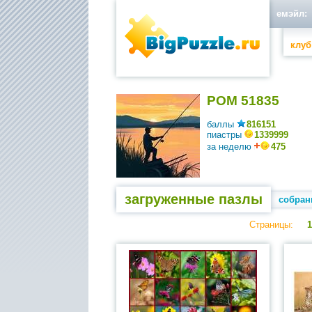
емэйл:
клуб
РОМ 51835
баллы
816151
пиастры
1339999
за неделю
475
загруженные пазлы
собран
Страницы:
1