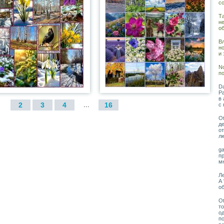
со
Та
н
о
Вл
н
и
No
по
Da
Ра
в 
2
3
4
...
16
с 
Ot
де
от
лю
ga
п
м
Ле
А 
о
Ot
то
о
по