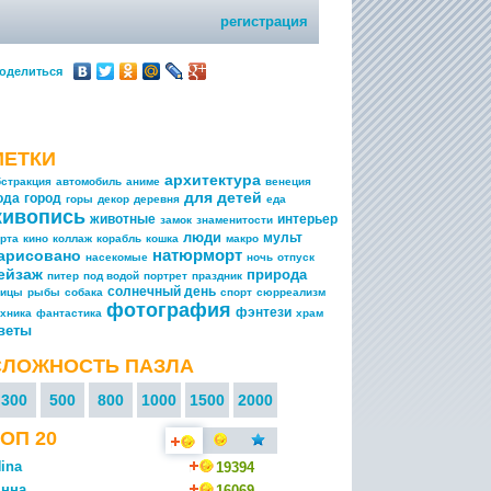
регистрация
оделиться
МЕТКИ
архитектура
бстракция
автомобиль
аниме
венеция
для детей
ода
город
горы
декор
деревня
еда
живопись
животные
интерьер
замок
знаменитости
люди
мульт
арта
кино
коллаж
корабль
кошка
макро
натюрморт
арисовано
насекомые
ночь
отпуск
ейзаж
природа
питер
под водой
портрет
праздник
солнечный день
тицы
рыбы
собака
спорт
сюрреализм
фотография
фэнтези
ехника
фантастика
храм
веты
СЛОЖНОСТЬ ПАЗЛА
300
500
800
1000
1500
2000
ОП 20
ina
19394
нна
16069