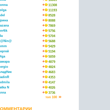
onna
11308
olga
11193
del
8528
рина
8088
azana
7869
nn4ik
5756
da
5704
R@Nin@
5688
mmm
5429
ергей
5194
lga
5059
амара
4879
ergio
4824
ладНик
4683
adinR
4353
udmila
4147
atka N
4026
nna
3736
топ 100
КОММЕНТАРИИ