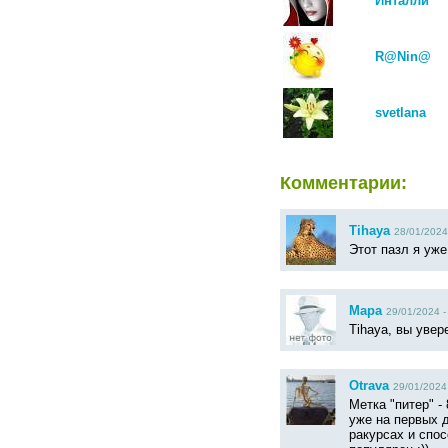
Инталли
R@Nin@
svetlana
Комментарии:
Tihaya
28/01/2024
Этот пазл я уж
Мара
29/01/2024 -
Tihaya, вы увер
Otrava
29/01/2024 
Метка "питер" 
уже на первых 
ракурсах и спо