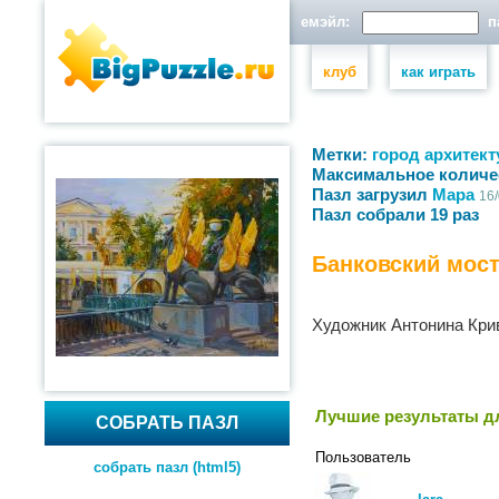
емэйл:
па
клуб
как играть
Метки:
город
архитект
Максимальное количе
Пазл загрузил
Мара
16/
Пазл собрали 19 раз
Банковский мос
Художник Антонина Кри
Лучшие результаты дл
СОБРАТЬ ПАЗЛ
Пользователь
собрать пазл (html5)