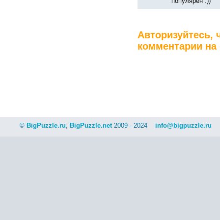
популярен :))
Авторизуйтесь, 
комментарии на 
©
BigPuzzle.ru
,
BigPuzzle.net
2009 - 2024
info@bigpuzzle.ru