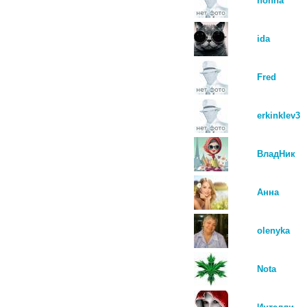
nonna
ida
Fred
erkinklev3
ВладНик
Анна
olenyka
Nota