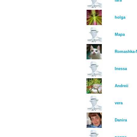
lara
holga
Мара
Romashka-
Inessa
Andreii
vera
Danira