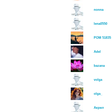
nonna
lena0550
РОМ 51835
Adel
bazana
volga
olga_
Акрил