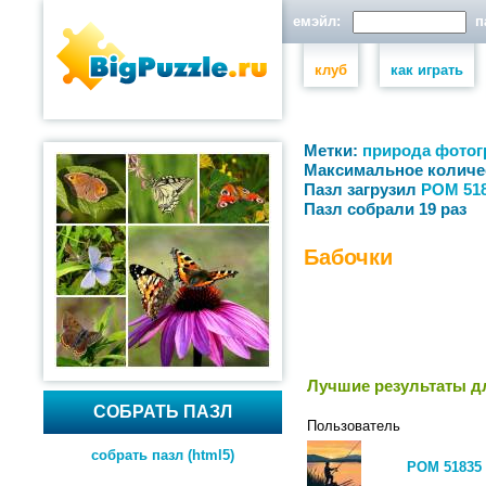
емэйл:
па
клуб
как играть
Метки:
природа
фотог
Максимальное количе
Пазл загрузил
РОМ 51
Пазл собрали 19 раз
Бабочки
Лучшие результаты дл
СОБРАТЬ ПАЗЛ
Пользователь
собрать пазл (html5)
РОМ 51835