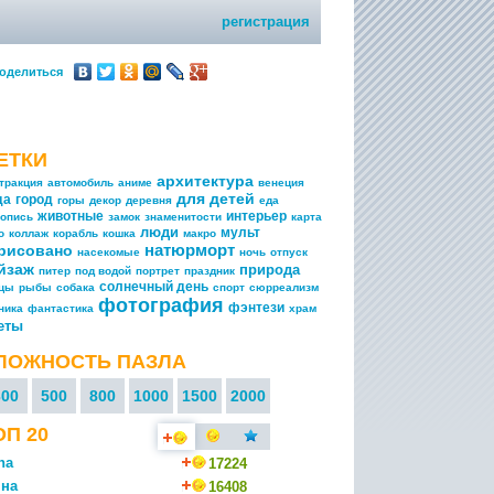
регистрация
оделиться
ЕТКИ
архитектура
тракция
автомобиль
аниме
венеция
для детей
да
город
горы
декор
деревня
еда
животные
интерьер
опись
замок
знаменитости
карта
люди
мульт
о
коллаж
корабль
кошка
макро
натюрморт
рисовано
насекомые
ночь
отпуск
йзаж
природа
питер
под водой
портрет
праздник
солнечный день
ицы
рыбы
собака
спорт
сюрреализм
фотография
фэнтези
ника
фантастика
храм
еты
ЛОЖНОСТЬ ПАЗЛА
300
500
800
1000
1500
2000
ОП 20
na
17224
на
16408