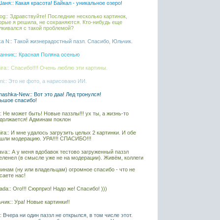
аня:: Какая красота! Байкал - уникальное озеро!
iaog:: Здравствуйте! Последние несколько картинок,
орые я решила, не сохраняются. Кто-нибудь еще
лкивался с такой проблемой?
ka N:: Такой жизнерадостный пазл. Спасибо, Юльчик.
анник:: Красная Поляна осенью
ira:: Спасибо!!!! Очень люблю эти картины.
ni:: Это не фото, а нарисовано ИИ.
ashka-New:: Вот это даа! Лед тронулся!
ьшое спасибо!
l:: Не может быть! Новые паззлы!!! ух ты, а жизнь-то
должается! Админам поклон
ira:: И мне удалось загрузить целых 2 картинки. И обе
шли модерацию. УРА!!!! СПАСИБО!!!
ava:: А у меня вдобавок тестово загруженный паззл
еленел (в смысле уже не на модерации). Живём, коллеги
инам (ну или владельцам) огромное спасибо - что не
саете нас!
ada:: Ого!!! Сюрприз! Надо же! Спасибо! )))
чик:: Ура! Новые картинки!!
l:: Вчера ни один паззл не открылся, в том числе этот.