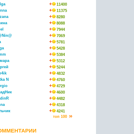
lga
11400
nna
11375
zana
8280
ина
8088
el
7944
@Nin@
7069
a
5781
ga
5428
mm
5384
мара
5312
ргей
5244
n4ik
4832
tka N
4760
rgio
4729
адНик
4600
dinR
4482
na
4318
льчик
4241
топ 100
ОММЕНТАРИИ