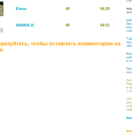
Сег
Elena
48
04:29
lel
ост
gal
ока
ФАИНА И.
48
04:51
нач
соб
ТаШ
нез
ризуйтесь, чтобы оставлять комментарии на
обн
е.
Вла
нов
и э
Nor
поэ
Dan
Рад
в а
с н
Otr
дес
отк
люд
вс
Н