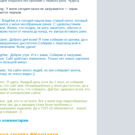
одня открылся без проблем с первого раза. Чудеса
iaog:: У меня сегодня паззл не загружается — экран
ается черным.
l:: ВладНик,а я сегодня нашла ваш старый паззл, который
зался у меня несобранным ранее. С удовольствием
ала. Жалко, что поздно, не могу закончить, обычно я
ираю паззл от начала до конца, но завтра вставать рано.
аня:: Доброго дня всем! Я тоже собираю из архива, да и
авершённых достаточно.Собираю с перезагрузкой и
овлением. Всем удачи!
дНик:: Доброе утро. И я с вами. Собираю и загружаю
ые. Сайт работает нормально. Только нет новых картинок
то большой минус.
ada:: На сайте много людей, но они собирают молча,
тому их плохо видно ))
ira:: Я здесь. Каждый день хотя бы 1 пазл, но собираю.
а, что сайт жив. Незавершённых у меня достаточно, да и
рхиве тоже есть, что собирать. Дай Бог здоровья всем, кто
ами! И основателям сайта!
ava:: gall, кто-то остался. Вот у меня еще недособранных
ятка три, да и закладок (пока были проблемы с
рыванием) наделала. Да и ТОП-20 обновляется - значит,
и собирают :))
е комментарии
аша группа ВКонтакте