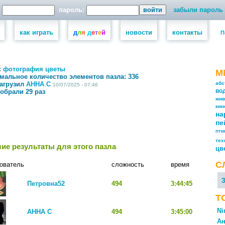
пароль:
забыли пароль
как играть
д
л
я
д
е
т
е
й
новости
контакты
П
:
фотография
цветы
М
мальное количество элементов пазла:
336
загрузил
АННА С
абс
10/07/2025 - 07:46
собрали 29 раз
во
жив
кин
на
пе
пт
тех
ие результаты для этого пазла
цв
С
ователь
сложность
время
Петровна52
494
3:44:45
Т
Ni
АННА С
494
3:45:00
Ан