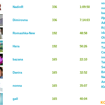
vo
NadinR
336
1:09:50
no
ba
Ир
Dimirovna
336
7:14:03
Ad
R
id
Romashka-New
192
48:58
Ol
m
Ната
192
50:26
Та
Се
in
bazana
165
22:10
Ta
Se
Вл
Danira
165
32:52
Na
An
nonna
165
35:07
Ю
gall
165
40:04
К