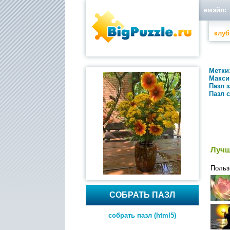
емэйл:
клуб
Метки
Макси
Пазл 
Пазл 
Лучш
Польз
СОБРАТЬ ПАЗЛ
собрать пазл (html5)