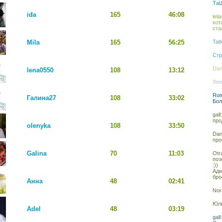
ТаШ
ida
165
46:08
lel
кот
ста
Mila
165
56:25
Tat
Стр
Dan
lena0550
108
13:12
Xen
Rom
Галина27
108
33:02
Бол
gal
про
olenyka
108
33:50
Dan
про
Galina
70
11:03
Otr
поз
:))
Адм
бро
Анна
48
02:41
Nor
Юль
Adel
48
03:19
gal