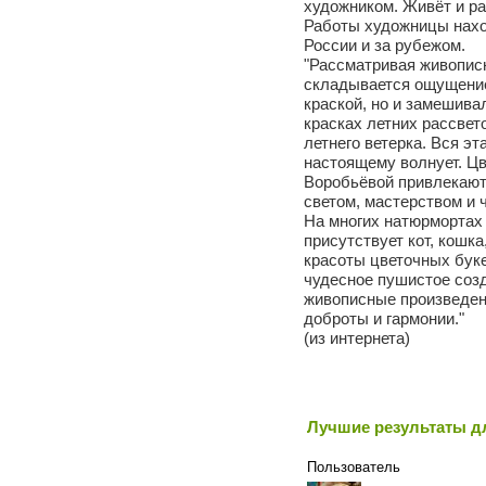
художником. Живёт и ра
Работы художницы нахо
России и за рубежом.
"Рассматривая живопис
складывается ощущение
краской, но и замешива
красках летних рассвето
летнего ветерка. Вся э
настоящему волнует. Ц
Воробьёвой привлекаю
светом, мастерством и 
На многих натюрмортах
присутствует кот, кошк
красоты цветочных буке
чудесное пушистое созд
живописные произведен
доброты и гармонии."
(из интернета)
Лучшие результаты дл
Пользователь