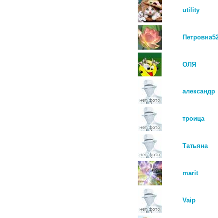
utility
Петровна5
ОЛЯ
александр
троица
Татьяна
marit
Vaip