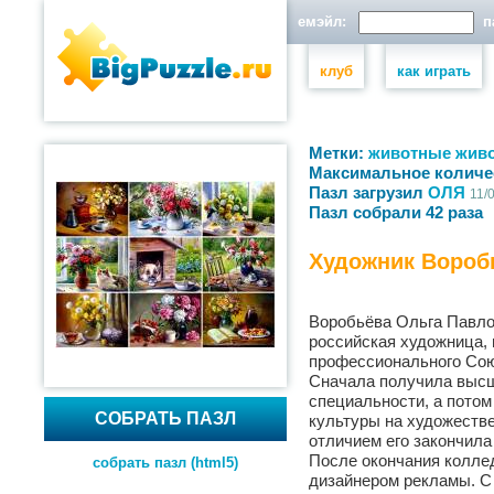
емэйл:
па
клуб
как играть
Метки:
животные
жив
Максимальное количе
Пазл загрузил
ОЛЯ
11/
Пазл собрали 42 раза
Художник Вороб
Воробьёва Ольга Павлов
российская художница,
профессионального Сою
Сначала получила высш
специальности, а потом
СОБРАТЬ ПАЗЛ
культуры на художестве
отличием его закончила 
После окончания колле
собрать пазл (html5)
дизайнером рекламы. С