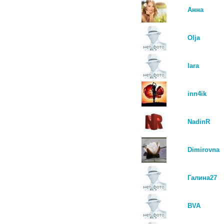
Анна
Olja
lara
inn4ik
NadinR
Dimirovna
Галина27
BVA