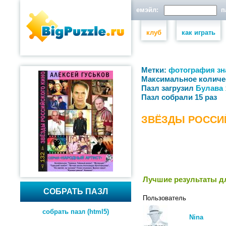
емэйл:
па
клуб
как играть
Метки:
фотография
зн
Максимальное количе
Пазл загрузил
Булава
Пазл собрали 15 раз
ЗВЁЗДЫ РОССИЙ
Лучшие результаты дл
СОБРАТЬ ПАЗЛ
Пользователь
собрать пазл (html5)
Nina