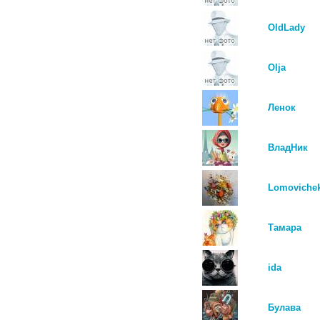
OldLady
Olja
Ленок
ВладНик
Lomoviche
Тамара
ida
Булава