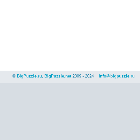
©
BigPuzzle.ru
,
BigPuzzle.net
2009 - 2024
info@bigpuzzle.ru