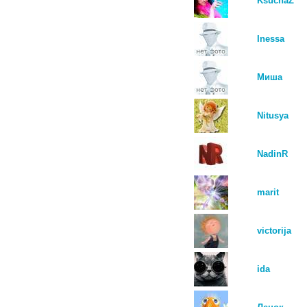
KsuchaZ
Inessa
Миша
Nitusya
NadinR
marit
victorija
ida