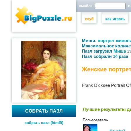
емэйл:
па
клуб
как играть
Метки:
портрет
живоп
Максимальное количе
Пазл загрузил
Миша
23
Пазл собрали 14 раза
Женские портре
Frank Dicksee Portrait Of
Лучшие результаты дл
СОБРАТЬ ПАЗЛ
Пользователь
собрать пазл (html5)