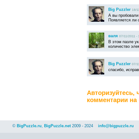
Big Puzzler
18/1
А вы пробовали 
Появляется ли 
валя
07/11/2011 - 
В этом пазле у
количество эле
Big Puzzler
07/1
спасибо, испра
Авторизуйтесь, 
комментарии на 
©
BigPuzzle.ru
,
BigPuzzle.net
2009 - 2024
info@bigpuzzle.ru