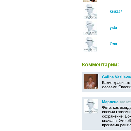
ksu137
ysta
Оля
Комментарии:
Galina Vasilevn
Какие красивые
словами.Спасиб
Марлена
18/11/2
Фото, как всегд
своими глазами.
сохранение. Бою
сначала. Это об
проблема решил