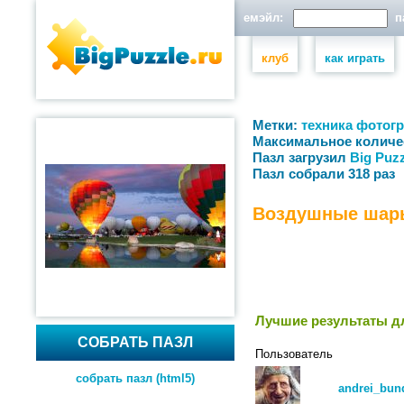
емэйл:
па
клуб
как играть
Метки:
техника
фотог
Максимальное количе
Пазл загрузил
Big Puzz
Пазл собрали 318 раз
Воздушные шар
Лучшие результаты дл
СОБРАТЬ ПАЗЛ
Пользователь
собрать пазл (html5)
andrei_bun