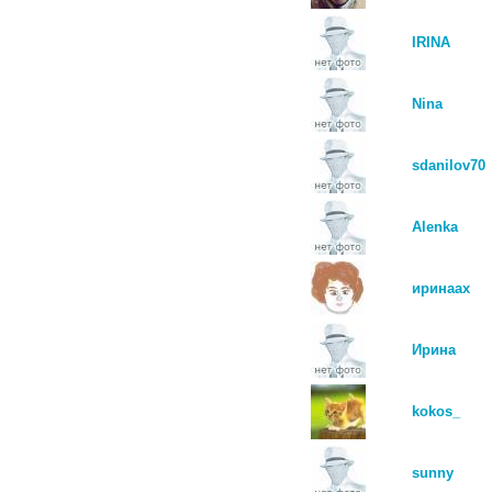
IRINA
Nina
sdanilov70
Alenka
иринаах
Ирина
kokos_
sunny