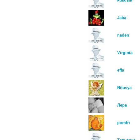
kukusik
Jaba
naden
Virginia
effa
Nitusya
Лера
pomfri