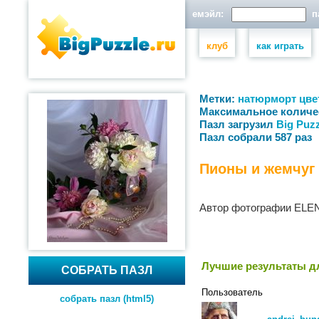
емэйл:
па
клуб
как играть
Метки:
натюрморт
цве
Максимальное количе
Пазл загрузил
Big Puzz
Пазл собрали 587 раз
Пионы и жемчуг
Автор фотографии ELE
Лучшие результаты дл
СОБРАТЬ ПАЗЛ
Пользователь
собрать пазл (html5)