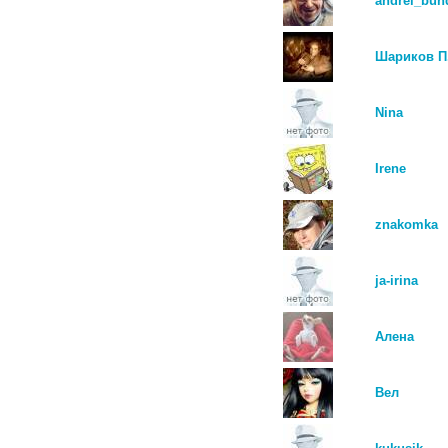
andrei_bun
Шариков П
Nina
Irene
znakomka
ja-irina
Алена
Вел