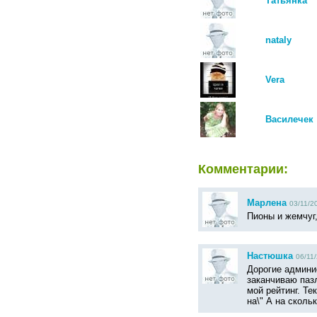
Татьянка
nataly
Vera
Василечек
Комментарии:
Марлена
03/11/2
Пионы и жемчуг
Настюшка
06/11/
Дорогие админи
заканчиваю пазл
мой рейтинг. Те
на\" А на сколь