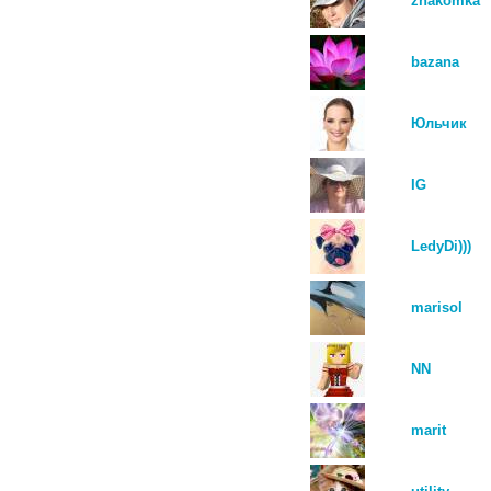
znakomka
bazana
Юльчик
IG
LedyDi)))
marisol
NN
marit