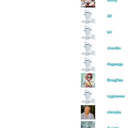
utility
AV
kit
shestko
Надежда
ВладНик
художник
olenyka