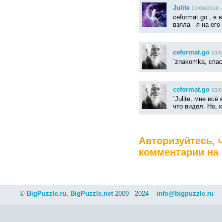
Julite
03/09/2018 -
ceformat.go , я 
взяла - я на его
ceformat.go
03/0
`znakomka, спас
ceformat.go
03/0
`Julite, мне всё
что видел. Но, к
Авторизуйтесь, 
комментарии на 
©
BigPuzzle.ru
,
BigPuzzle.net
2009 - 2024
info@bigpuzzle.ru