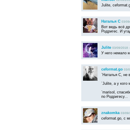
Julite, ceformat
Наталья С
03/09
Вот ведь всё др
Родригес. И уга
Julite
03/09/2018 -
У него немало к
ceformat.go
03/0
`Наталья С, не в
`Julite, а у ко
`marisol, спаси
по Родригесу...
znakomka
03/09/
ceformat.go, с