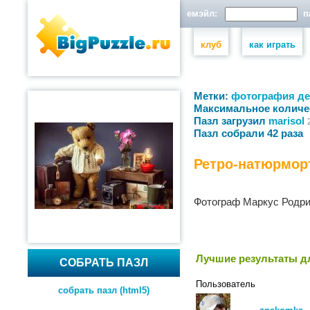
емэйл:
па
клуб
как играть
Метки:
фотография
де
Максимальное количе
Пазл загрузил
marisol
Пазл собрали 42 раза
Ретро-натюрмор
Фотограф Маркус Родри
Лучшие результаты дл
СОБРАТЬ ПАЗЛ
Пользователь
собрать пазл (html5)