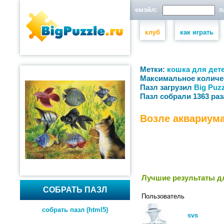
емэйл:
па
клуб
как играть
Метки:
кошка
для дет
Максимальное количе
Пазл загрузил
Big Puzz
Пазл собрали 1363 раз
Возле аквариум
Лучшие результаты дл
СОБРАТЬ ПАЗЛ
Пользователь
собрать пазл (html5)
svs