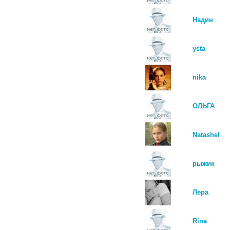
Надин
ysta
nika
ОЛЬГА
Natashel
рыжик
Лера
Rina