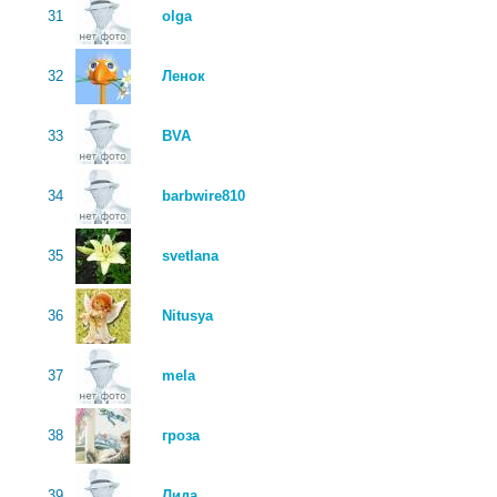
31
olga
32
Ленок
33
BVA
34
barbwire810
35
svetlana
36
Nitusya
37
mela
38
гроза
39
Лида