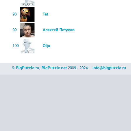
98
Tat
99
Алексей Петухов
100
Olja
©
BigPuzzle.ru
,
BigPuzzle.net
2009 - 2024
info@bigpuzzle.ru