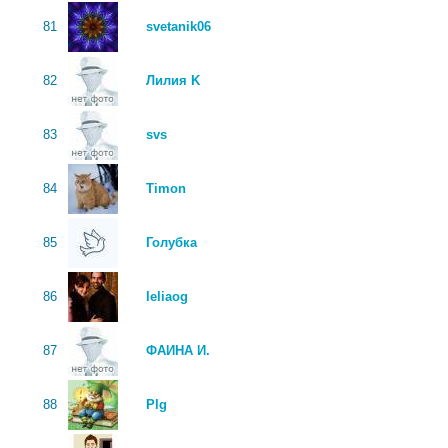
81
svetanik06
82
Лилия K
83
svs
84
Timon
85
Голубка
86
leliaog
87
ФАИНА И.
88
Plg