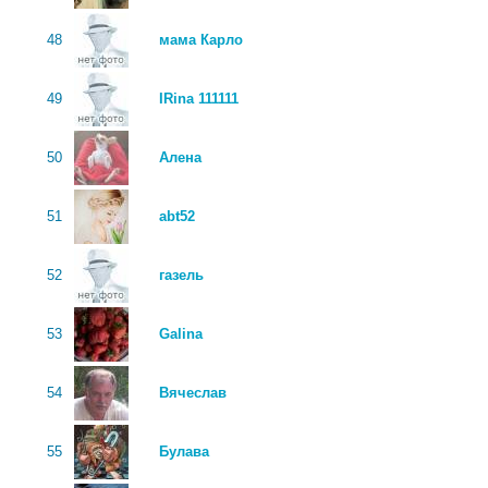
48
мама Карло
49
IRina 111111
50
Алена
51
abt52
52
газель
53
Galina
54
Вячеслав
55
Булава