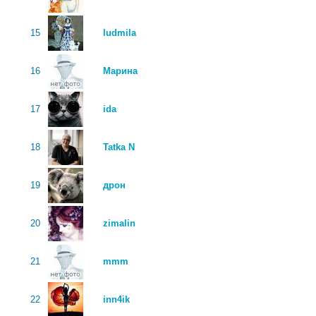
15
ludmila
16
Марина
17
ida
18
Tatka N
19
дрон
20
zimalin
21
mmm
22
inn4ik