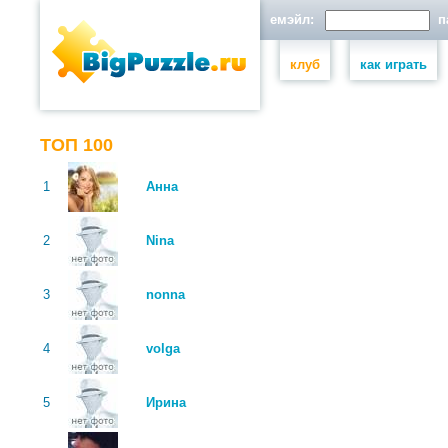
емэйл:
па
клуб
как играть
ТОП 100
1
Анна
2
Nina
3
nonna
4
volga
5
Ирина