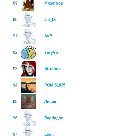
89
Mizantrop
90
Jet_Di
91
AVB
92
YuryVG
93
Инталли
94
РОМ 51835
95
Лисик
96
Барбадос
97
Leon