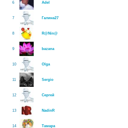
6
Adel
7
Галина27
8
R@Nin@
9
bazana
10
Olga
11
Sergio
12
Сергей
13
NadinR
14
Тамара