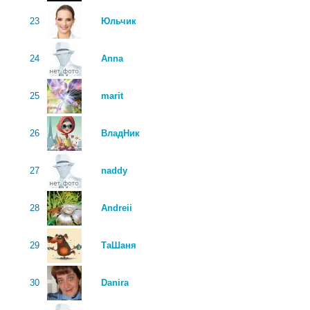
23
Юльчик
24
Anna
25
marit
26
ВладНик
27
naddy
28
Andreii
29
ТаШаня
30
Danira