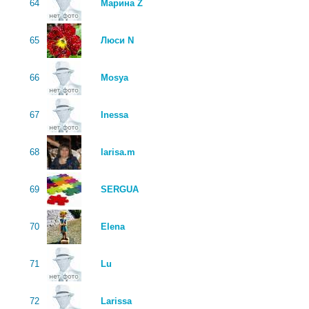
64
Марина Z
65
Люси N
66
Mosya
67
Inessa
68
larisa.m
69
SERGUA
70
Elena
71
Lu
72
Larissa