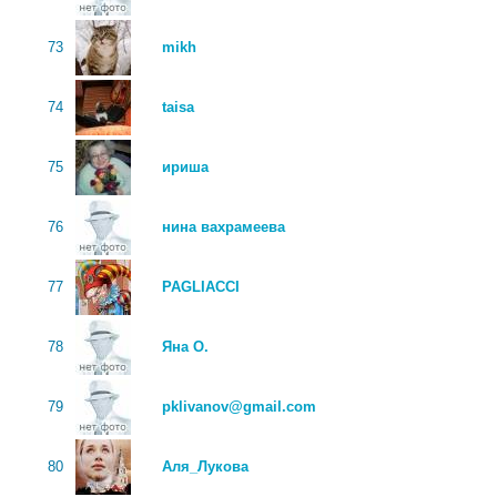
73
mikh
74
taisa
75
ириша
76
нина вахрамеева
77
PAGLIACCI
78
Яна О.
79
pklivanov@gmail.com
80
Аля_Лукова