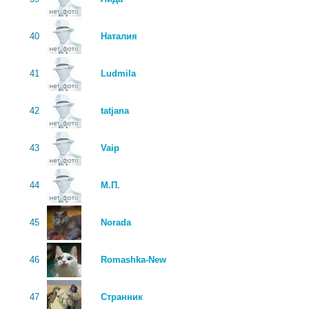
40
Наталия
41
Ludmila
42
tatjana
43
Vaip
44
М.П.
45
Norada
46
Romashka-New
47
Странник