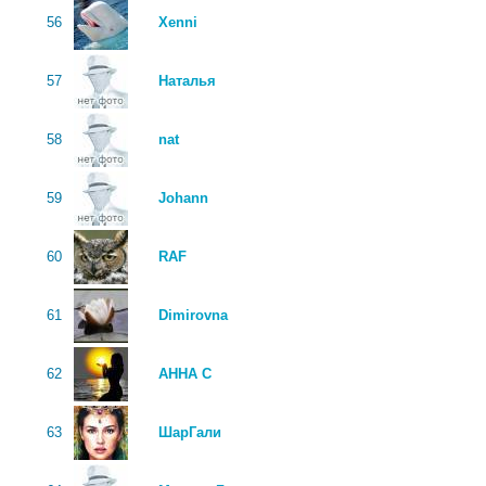
56
Xenni
57
Наталья
58
nat
59
Johann
60
RAF
61
Dimirovna
62
АННА С
63
ШарГали